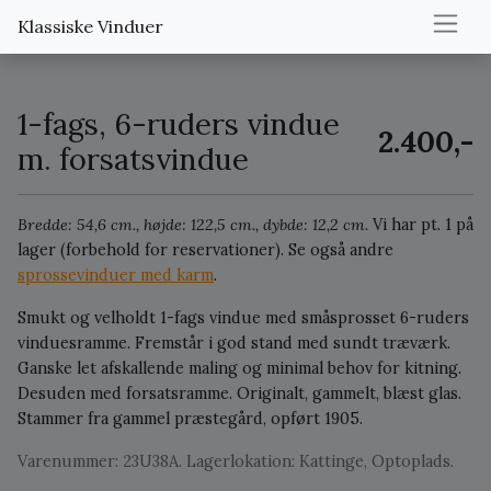
Klassiske Vinduer
1-fags, 6-ruders vindue
2.400,-
m. forsatsvindue
Bredde: 54,6 cm., højde: 122,5 cm., dybde: 12,2 cm.
Vi har pt. 1 på
lager (forbehold for reservationer).
Se også andre
sprossevinduer med karm
.
Smukt og velholdt 1-fags vindue med småsprosset 6-ruders
vinduesramme. Fremstår i god stand med sundt træværk.
Ganske let afskallende maling og minimal behov for kitning.
Desuden med forsatsramme. Originalt, gammelt, blæst glas.
Stammer fra gammel præstegård, opført 1905.
Varenummer: 23U38A. Lagerlokation: Kattinge, Optoplads.