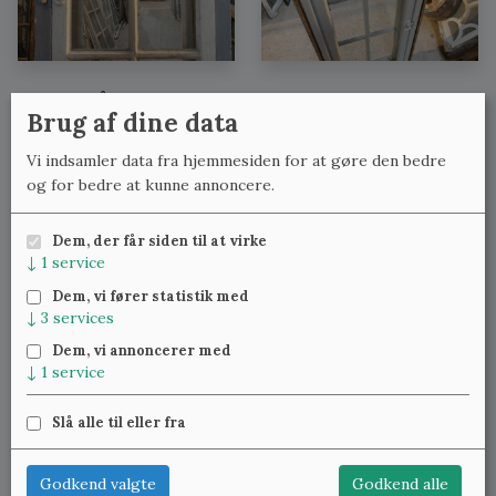
Se også:
Brug af dine data
Sprossevinduer med karm med lignende mål
Vi indsamler data fra hjemmesiden for at gøre den bedre
Sprossevinduer med karm med lignende bredde
og for bedre at kunne annoncere.
Sprossevinduer med karm med lignende højde
Dem, der får siden til at virke
↓
1
service
Meld dig til vores nyhedsbrev
og få ugentlig besked om
Dem, vi fører statistik med
nye varer.
↓
3
services
Dem, vi annoncerer med
↓
1
service
Slå alle til eller fra
Klassiske Vinduer — Kattinge Bygade 24D, 4000 Roskilde —
22 25 69 11
—
lennart@studinski.dk
Godkend valgte
Godkend alle
Se mere om:
Vores samlinger
,
Træværket
,
Blæst glas
,