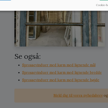
Cookie-b
Se også:
Sprossevinduer med karm med lignende mål
Sprossevinduer med karm med lignende bredde
Sprossevinduer med karm med lignende højde
Meld dig til vores nyhedsbrev
og 