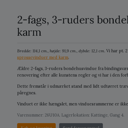
2-fags, 3-ruders bond
karm
Bredde: 114,1 cm., højde: 91,9 cm., dybde: 12,1 cm.
Vi har pt. 
sprossevinduer med karm
.
Ældre 2-fags, 3-ruders bondehusvindue fra bindingsv
renovering efter alle kunstens regler og vi har i den fo
Dette fremstår i udmærket stand med lidt udtørret trævæ
påregnes.
Vinduet er ikke hængslet, men vinduesrammerne er ikke
Varenummer: 26U10A. Lagerlokation: Kattinge, Gang 4.