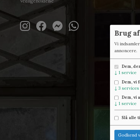
Vedligeholdelse
Brug af
Vi indsamle
annoncere.
Dem, der 
↓
1
service
Dem, vi 
↓
3
services
Dem, vi 
↓
1
service
Slå alle t
Godkend v