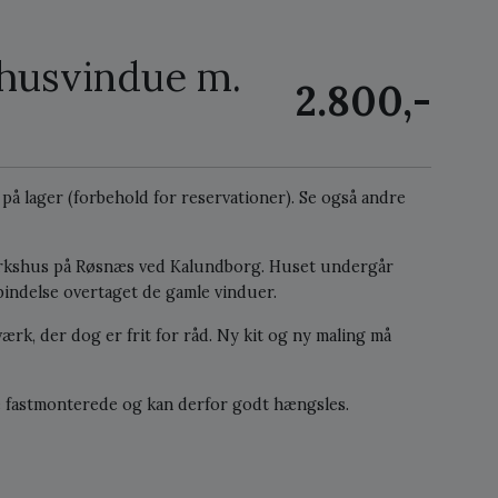
ehusvindue m.
2.800,-
2 på lager (forbehold for reservationer).
Se også andre
ærkshus på Røsnæs ved Kalundborg. Huset undergår
rbindelse overtaget de gamle vinduer.
rk, der dog er frit for råd. Ny kit og ny maling må
 fastmonterede og kan derfor godt hængsles.