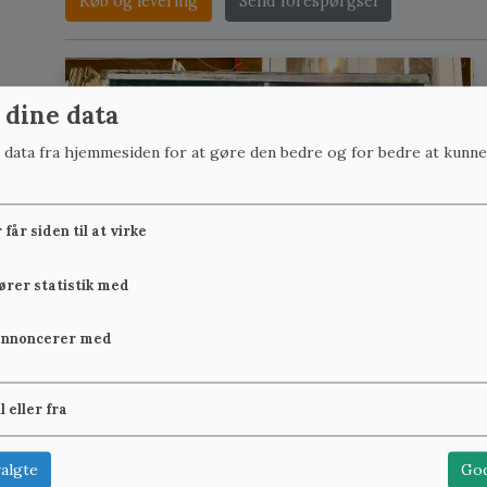
Køb og levering
Send forespørgsel
 dine data
r data fra hjemmesiden for at gøre den bedre og for bedre at kunne
får siden til at virke
fører statistik med
annoncerer med
il eller fra
algte
God