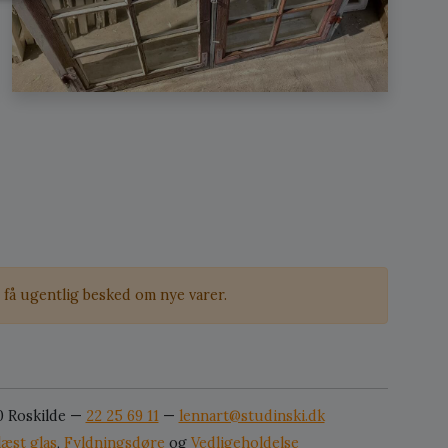
få ugentlig besked om nye varer.
0 Roskilde —
22 25 69 11
—
lennart@studinski.dk
læst glas
,
Fyldningsdøre
og
Vedligeholdelse