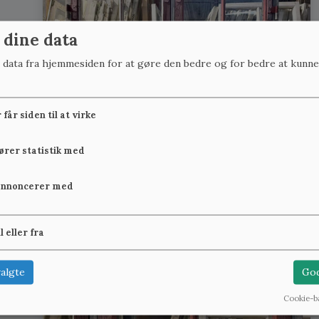
 dine data
r data fra hjemmesiden for at gøre den bedre og for bedre at kunne
får siden til at virke
fører statistik med
annoncerer med
il eller fra
algte
God
Cookie-b