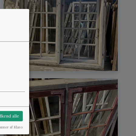
kend alle
anner af Klaro