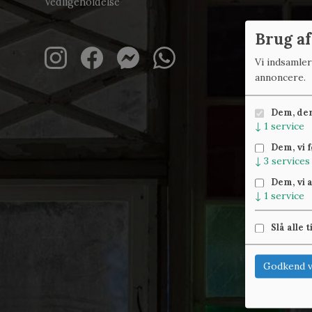
Vedligeholdelse
Brug af
Vi indsamle
annoncere.
Dem, der 
↓
1
service
Dem, vi 
↓
3
services
Dem, vi 
↓
1
service
Slå alle t
Godkend v