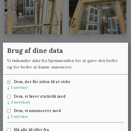
Se også:
Brug af dine data
Løse vinduer uden karme med lignende mål
Vi indsamler data fra hjemmesiden for at gøre den bedre
Løse vinduer uden karme med lignende bredde
og for bedre at kunne annoncere.
Løse vinduer uden karme med lignende højde
Dem, der får siden til at virke
↓
1
service
Meld dig til vores nyhedsbrev
og få ugentlig besked om
Dem, vi fører statistik med
nye varer.
↓
3
services
Dem, vi annoncerer med
↓
1
service
Slå alle til eller fra