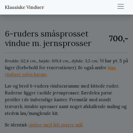
Klassiske Vinduer
6-ruders småsprosset
700,-
vindue m. jernsprosser
Bredde: 62,4 cm., højde: 109,4 cm., dybde: 3,5 cm.
Vi har pt. 5 på
lager (forbehold for reservationer).
Se også andre
løse
vinduer uden karme
.
Lav og bred 6-ruders vinduesramme med kittede ruder.
Ruderne ligger i solide jernsprosser. Særdeles pæne
profiler i de indvendige kanter. Fremstår med sundt
træværk, intakte sprosser samt noget afskallende maling og
stedvis løs/manglende kit.
Se identisk
vindue med lidt større mål
.