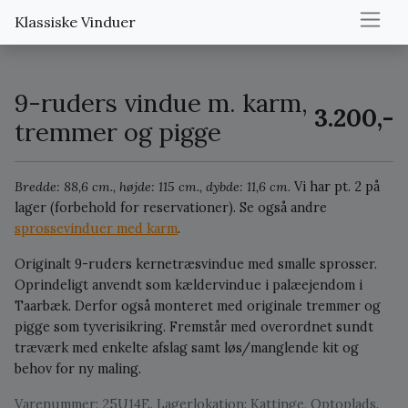
Klassiske Vinduer
9-ruders vindue m. karm,
3.200,-
tremmer og pigge
Bredde: 88,6 cm., højde: 115 cm., dybde: 11,6 cm.
Vi har pt. 2 på
lager (forbehold for reservationer).
Se også andre
sprossevinduer med karm
.
Originalt 9-ruders kernetræsvindue med smalle sprosser.
Oprindeligt anvendt som kældervindue i palæejendom i
Taarbæk. Derfor også monteret med originale tremmer og
pigge som tyverisikring. Fremstår med overordnet sundt
træværk med enkelte afslag samt løs/manglende kit og
behov for ny maling.
Varenummer: 25U14E. Lagerlokation: Kattinge, Optoplads.