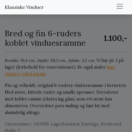
Klassiske Vinduer
Bred og fin 6-ruders
1.100,-
koblet vinduesramme
Bredde: 91,4 cm., højde: 69,3 cm., dybde: 3,5 cm.
Vi har pt. 1 på
lager (forbehold for reservationer).
Se også andre
løse
vinduer uden karme
.
Fin og velholdt, original 6-ruders vinduesramme i kernetræ.
Med store, kittede ruder og smalle sprosser. Derudover
med koblet ramme (ekstra lag glas), som evt nemt kan
afmonteres. Overordnet pæn maling og fast kit med
almindelig slitage.
Varenummer: 24U45B. Lagerlokation: Kattinge, Boulevard,
Hylde 2.