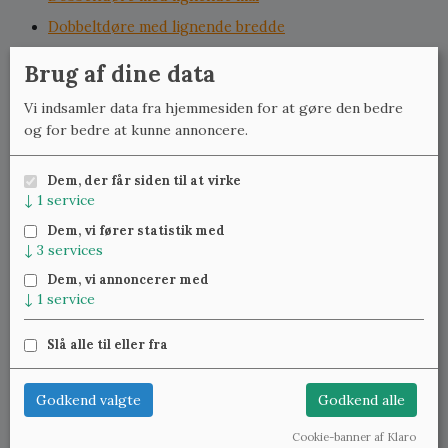
Dobbeltdøre med lignende bredde
Dobbeltdøre med lignende højde
Brug af dine data
Døre med glas med lignende mål
Vi indsamler data fra hjemmesiden for at gøre den bedre
Døre med glas med lignende bredde
og for bedre at kunne annoncere.
Døre med glas med lignende højde
Dem, der får siden til at virke
↓
1
service
Meld dig til vores nyhedsbrev
og få ugentlig besked om
Dem, vi fører statistik med
nye varer.
↓
3
services
Dem, vi annoncerer med
↓
1
service
Slå alle til eller fra
Klassiske Vinduer — Kattinge Bygade 24D, 4000 Roskilde —
22 25 69 11
—
lennart@studinski.dk
Godkend valgte
Godkend alle
Se mere om:
Vores samlinger
,
Træværket
,
Blæst glas
,
Fyldningsdøre
og
Vedligeholdelse
Cookie-banner af Klaro