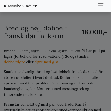
Klassiske Vinduer
Bred og høj, dobbelt
18.000,-
fransk dør m. karm
Bredde: 139 cm., højde: 232,7 cm., dybde: 9,9 cm.
Vi har pt. 1 på
lager (forbehold for reservationer).
Se også andre
dobbeltdøre
eller
døre med glas
.
Smuk, usædvanligt bred og høj dobbelt fransk dør med fire
store rudefelter i hvert dørblad. Ruder adskilt af smalle
sprosser med fine profiler. Pæne, små og dekorerede
hamborghængsler. Monteret med messinggreb og
tilhørende nøgleskilte.
Fremstår velholdt og med pæn overflade. Kun få
overfladiske brugsspor. "Nyere" snedkerproduktion med