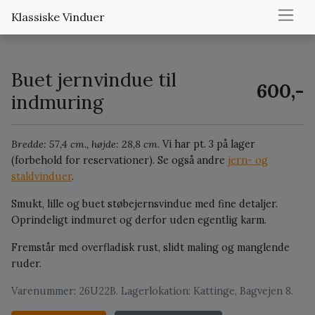
Klassiske Vinduer
Buet jernvindue til
600,-
indmuring
Bredde: 57,4 cm., højde: 28,8 cm.
Vi har pt. 3 på lager
(forbehold for reservationer).
Se også andre
jern- og
staldvinduer
.
Smukt, lille og buet støbejernsvindue med fine detaljer.
Oprindeligt indmuret og derfor uden egentlig karm.
Fremstår med overfladisk rust, slidt maling og manglende
ruder.
Varenummer: 26U22B. Lagerlokation: Kattinge, Bagvejen 8.