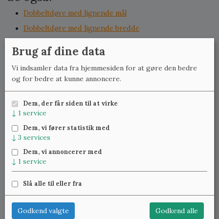
Dobbeltdøre med lignende mål
Dobbeltdøre med lignende bredde
Dobbeltdøre med lignende højde
Brug af dine data
Døre med glas med lignende mål
Vi indsamler data fra hjemmesiden for at gøre den bedre
Døre med glas med lignende bredde
og for bedre at kunne annoncere.
Døre med glas med lignende højde
Dem, der får siden til at virke
↓
1
service
Meld dig til vores nyhedsbrev
og få ugentlig besked om
Dem, vi fører statistik med
nye varer.
↓
3
services
Dem, vi annoncerer med
↓
1
service
Slå alle til eller fra
Klassiske Vinduer — Kattinge Bygade 24D, 4000 Roskilde —
22 25 69 11
—
lennart@studinski.dk
Godkend valgte
Godkend alle
Se mere om:
Vores samlinger
,
Træværket
,
Blæst glas
,