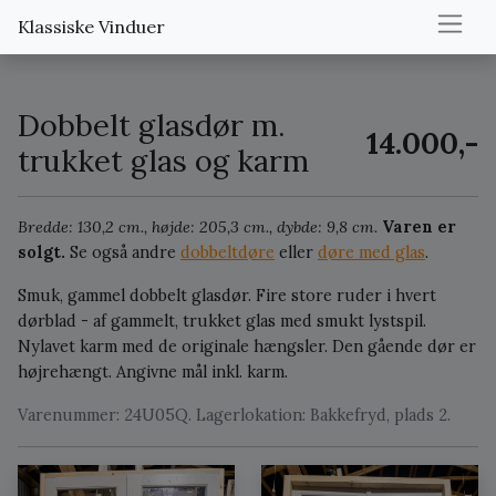
Klassiske Vinduer
Dobbelt glasdør m.
14.000,-
trukket glas og karm
Bredde: 130,2 cm., højde: 205,3 cm., dybde: 9,8 cm.
Varen er
solgt.
Se også andre
dobbeltdøre
eller
døre med glas
.
Smuk, gammel dobbelt glasdør. Fire store ruder i hvert
dørblad - af gammelt, trukket glas med smukt lystspil.
Nylavet karm med de originale hængsler. Den gående dør er
højrehængt. Angivne mål inkl. karm.
Varenummer: 24U05Q. Lagerlokation: Bakkefryd, plads 2.