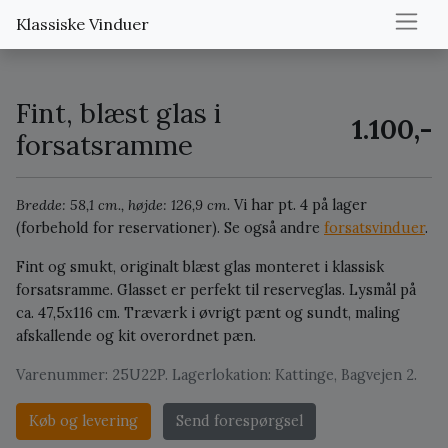
Klassiske Vinduer
Fint, blæst glas i
1.100,-
forsatsramme
Bredde: 58,1 cm., højde: 126,9 cm.
Vi har pt. 4 på lager
(forbehold for reservationer).
Se også andre
forsatsvinduer
.
Fint og smukt, originalt blæst glas monteret i klassisk
forsatsramme. Glasset er perfekt til reserveglas. Lysmål på
ca. 47,5x116 cm. Træværk i øvrigt pænt og sundt, maling
afskallende og kit overordnet pæn.
Varenummer: 25U22P. Lagerlokation: Kattinge, Bagvejen 2.
Køb og levering
Send forespørgsel