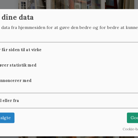
 dine data
r data fra hjemmesiden for at gøre den bedre og for bedre at kunne
får siden til at virke
fører statistik med
annoncerer med
il eller fra
algte
God
Cookie-b