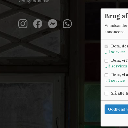
Vedligeholdelse
Brug af
Vi indsamle
annoncere.
Dem, der 
↓
1
service
Dem, vi 
↓
3
services
Dem, vi 
↓
1
service
Slå alle t
Godkend v