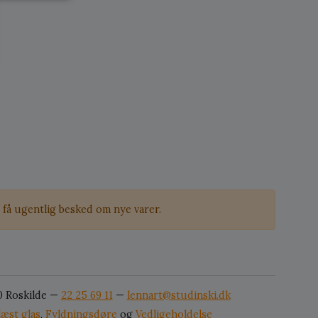
få ugentlig besked om nye varer.
0 Roskilde —
22 25 69 11
—
lennart@studinski.dk
læst glas
,
Fyldningsdøre
og
Vedligeholdelse