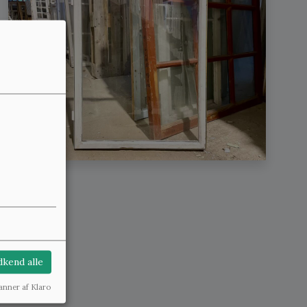
kend alle
anner af Klaro