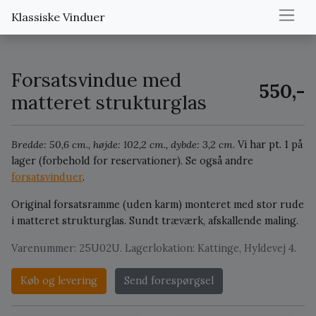
Klassiske Vinduer
Forsatsvindue med
550,-
matteret strukturglas
Bredde: 50,6 cm., højde: 102,2 cm., dybde: 3,2 cm.
Vi har pt. 1 på
lager (forbehold for reservationer).
Se også andre
forsatsvinduer
.
Original forsatsramme (uden karm) monteret med stor rude
i matteret strukturglas. Sundt træværk, afskallende maling.
Varenummer: 25U02U. Lagerlokation: Kattinge, Hyldevej 4.
Køb og levering
Send forespørgsel