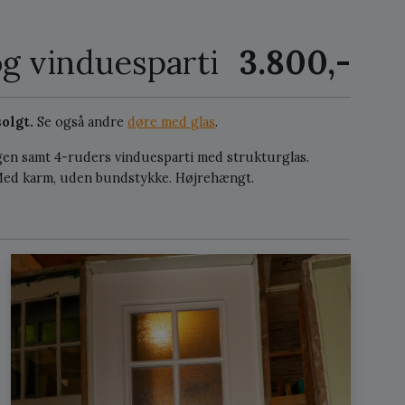
g vinduesparti
3.800,-
olgt.
Se også andre
døre med glas
.
ngen samt 4-ruders vinduesparti med strukturglas.
 Med karm, uden bundstykke. Højrehængt.