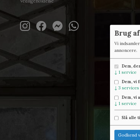
Vedligeholdelse
Brug af
Vi indsamle
annoncere.
Dem, der 
↓
1
service
Dem, vi 
↓
3
services
Dem, vi 
↓
1
service
Slå alle t
Godkend v