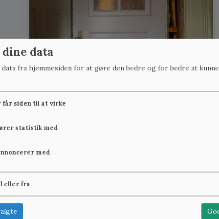
 dine data
r data fra hjemmesiden for at gøre den bedre og for bedre at kunne
får siden til at virke
fører statistik med
annoncerer med
il eller fra
algte
God