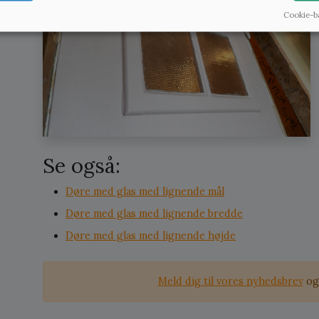
Cookie-b
Se også:
Døre med glas med lignende mål
Døre med glas med lignende bredde
Døre med glas med lignende højde
Meld dig til vores nyhedsbrev
og 