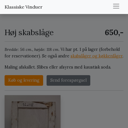
Klassiske Vinduer
Høj skabslåge
650,-
Bredde: 56 cm., højde: 118 cm.
Vi har pt. 1 på lager (forbehold
for reservationer).
Se også andre
skabslåger og køkkenlåger
.
Maling afskallet. Slibes eller afsyres med kaustisk soda.
Køb og levering
Send forespørgsel