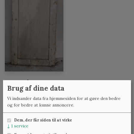
Se også:
Brug af dine data
Skabslåger og køkkenlåger med lignende mål
Vi indsamler data fra hjemmesiden for at gøre den bedre
Skabslåger og køkkenlåger med lignende bredde
og for bedre at kunne annoncere.
Skabslåger og køkkenlåger med lignende højde
Dem, der får siden til at virke
↓
1
service
Meld dig til vores nyhedsbrev
og få ugentlig besked om