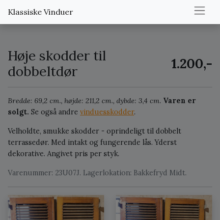
Klassiske Vinduer
Høje skodder til
1.200,-
dobbeltdør
Bredde: 69,2 cm., højde: 211,2 cm., dybde: 3,4 cm.
Varen er
solgt.
Se også andre
vinduesskodder
.
Velholdte, smukke skodder - oprindeligt til dobbelt
terrassedør. Med intakt og fungerende lås. Yderst
dekorative. Angivet pris per styk.
Varenummer: 23U07J. Lagerlokation: Bakkefryd Midt.