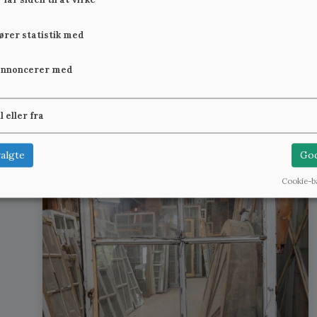
fører statistik med
annoncerer med
il eller fra
algte
God
Cookie-b