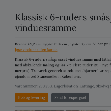
Klassisk 6-ruders smås
vinduesramme
Bredde: 69,2 cm., højde: 119,8 cm., dybde: 3,2 cm.
Vi har pt.
løse vinduer uden karme
.
Klassisk 6-ruders småsprosset vinduesramme med kitfals.
med afskallende maling og løs kit. Flere ruder itu - nye
merpris). Træværk generelt sundt, men hjørner bør repare
ejendom ved Svanemøllen i København.
Varenummer: 23U25G. Lagerlokation: Kattinge, Skodvej 9
Køb og levering
Send forespørgsel