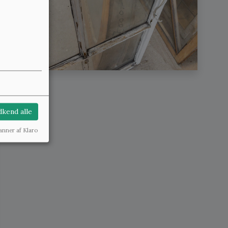
kend alle
anner af Klaro