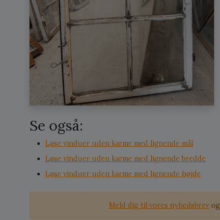
Se også:
Løse vinduer uden karme med lignende mål
Løse vinduer uden karme med lignende bredde
Løse vinduer uden karme med lignende højde
Meld dig til vores nyhedsbrev
og 