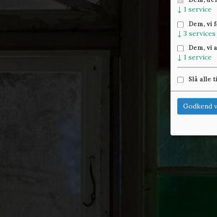
↓
1
service
Dem, vi 
↓
3
services
Dem, vi 
↓
1
service
Slå alle t
Godkend v