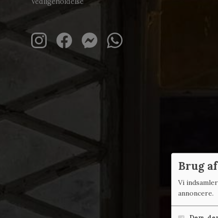
Vedligeholdelse
Brug af
Vi indsamle
annoncere.
Dem, der 