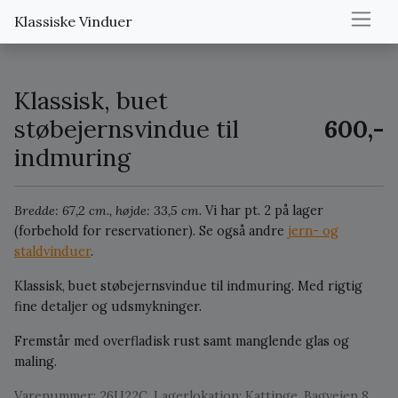
Klassiske Vinduer
Klassisk, buet
støbejernsvindue til
600,-
indmuring
Bredde: 67,2 cm., højde: 33,5 cm.
Vi har pt. 2 på lager
(forbehold for reservationer).
Se også andre
jern- og
staldvinduer
.
Klassisk, buet støbejernsvindue til indmuring. Med rigtig
fine detaljer og udsmykninger.
Fremstår med overfladisk rust samt manglende glas og
maling.
Varenummer: 26U22C. Lagerlokation: Kattinge, Bagvejen 8.