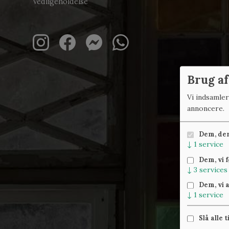
Vedligeholdelse
Brug af
Vi indsamle
annoncere.
Dem, der 
↓
1
service
Dem, vi 
↓
3
services
Dem, vi 
↓
1
service
Slå alle t