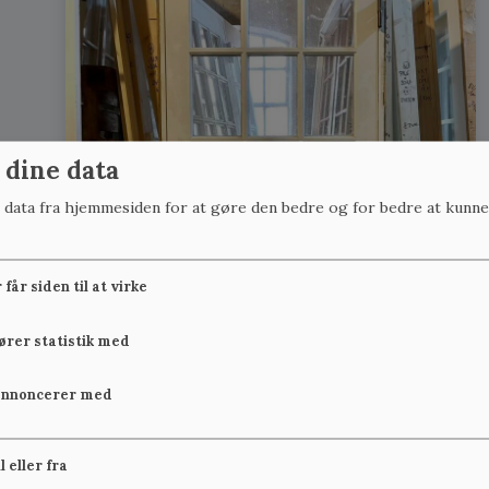
 dine data
r data fra hjemmesiden for at gøre den bedre og for bedre at kunne
får siden til at virke
fører statistik med
annoncerer med
il eller fra