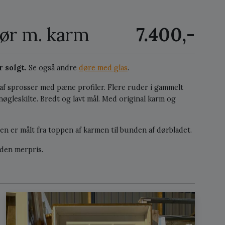
dør m. karm
7.400,-
 solgt.
Se også andre
døre med glas
.
 af sprosser med pæne profiler. Flere ruder i gammelt
gleskilte. Bredt og lavt mål. Med original karm og
en er målt fra toppen af karmen til bunden af dørbladet.
eden merpris.