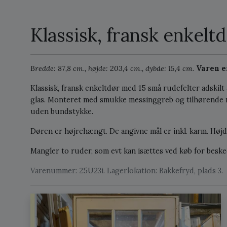
Klassisk, fransk enkelt
Bredde: 87,8 cm., højde: 203,4 cm., dybde: 15,4 cm.
Varen er
Klassisk, fransk enkeltdør med 15 små rudefelter adskilt
glas. Monteret med smukke messinggreb og tilhørende nø
uden bundstykke.
Døren er højrehængt. De angivne mål er inkl. karm. Højd
Mangler to ruder, som evt kan isættes ved køb for besk
Varenummer: 25U23i. Lagerlokation: Bakkefryd, plads 3.