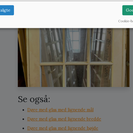
algte
God
Cookie-b
Se også:
Døre med glas med lignende mål
Døre med glas med lignende bredde
Døre med glas med lignende højde