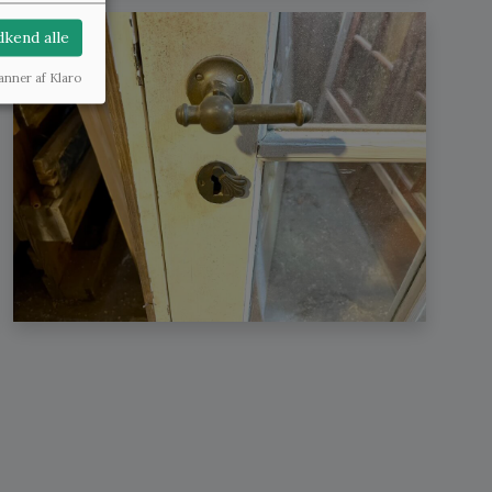
kend alle
anner af Klaro