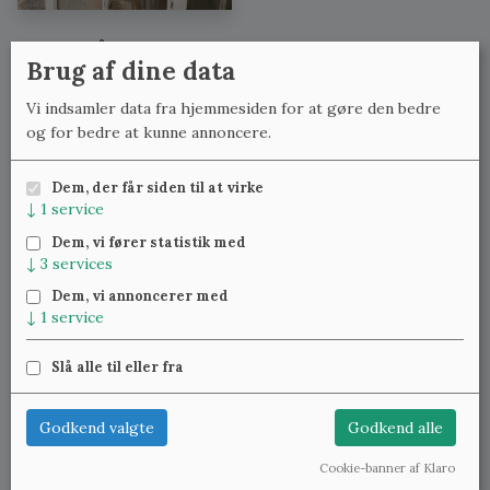
Se også:
Brug af dine data
Løse vinduer uden karme med lignende mål
Vi indsamler data fra hjemmesiden for at gøre den bedre
Løse vinduer uden karme med lignende bredde
og for bedre at kunne annoncere.
Løse vinduer uden karme med lignende højde
Dem, der får siden til at virke
↓
1
service
Meld dig til vores nyhedsbrev
og få ugentlig besked om
Dem, vi fører statistik med
nye varer.
↓
3
services
Dem, vi annoncerer med
↓
1
service
Slå alle til eller fra
Klassiske Vinduer — Kattinge Bygade 24D, 4000 Roskilde —
22 25 69 11
—
lennart@studinski.dk
Godkend valgte
Godkend alle
Se mere om:
Vores samlinger
,
Træværket
,
Blæst glas
,
Fyldningsdøre
og
Vedligeholdelse
Cookie-banner af Klaro