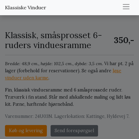
Klassiske Vinduer
Klassisk, småsprosset 6-
350,-
ruders vinduesramme
Bredde: 48,9 cm., højde: 102,5 cm., dybde: 3,5 cm.
Vi har pt. 2 på
lager (forbehold for reservationer).
Se også andre
løse
vinduer uden karme
.
Fin, klassisk vinduesramme med 6 småsprossede ruder.
Træværk i fin stand. Står med afskallende maling og lidt løs
kit. Pæne, hæftende hjørnebånd.
Varenummer: 24U03N. Lagerlokation: Kattinge, Hyldevej 7.
Køb og levering
Send forespørgsel