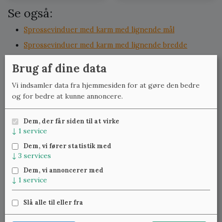
Se også:
Sprossevinduer med karm med lignende mål
Sprossevinduer med karm med lignende bredde
Sprossevinduer med karm med lignende højde
Brug af dine data
Koblede- og termovinduer med lignende mål
Vi indsamler data fra hjemmesiden for at gøre den bedre
Koblede- og termovinduer med lignende bredde
og for bedre at kunne annoncere.
Koblede- og termovinduer med lignende højde
Dem, der får siden til at virke
↓
1
service
Meld dig til vores nyhedsbrev
og få ugentlig besked om
Dem, vi fører statistik med
nye varer.
↓
3
services
Dem, vi annoncerer med
↓
1
service
Slå alle til eller fra
Klassiske Vinduer — Kattinge Bygade 24D, 4000 Roskilde —
22 25 69 11
—
lennart@studinski.dk