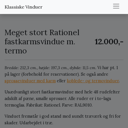
Klassiske Vinduer
Meget stort Rationel
fastkarmsvindue m.
12.000,-
termo
Bredde: 212,3 cm., højde: 197,3 cm., dybde: 11,5 cm.
Vi har pt. 1
på lager (forbehold for reservationer).
Se også andre
sprossevinduer med karm
eller
koblede- og termovinduer
.
Usædvanligt stort fastkarmsvindue med hele 48 rudefelter
adskilt af pæne, smalle sprosser. Alle ruder er i to-lags
termoglas. Fabrikat: Rationel. Farve: RAL9010.
Vinduet fremstår i god stand med sundt træværk og fri for
skader. Udarbejdet i træ.