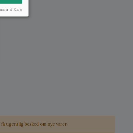
anner af Klaro
få ugentlig besked om nye varer.