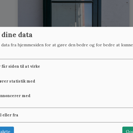
 dine data
r data fra hjemmesiden for at gøre den bedre og for bedre at kunne
får siden til at virke
fører statistik med
annoncerer med
il eller fra
algte
God