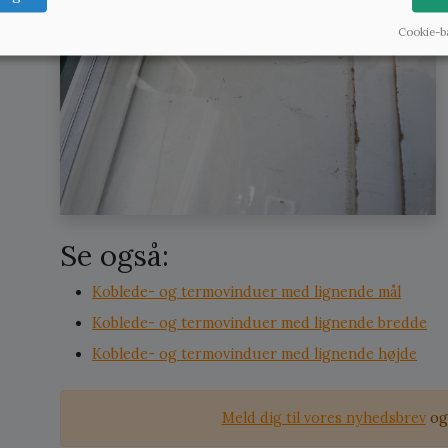
Cookie-b
Se også:
Koblede- og termovinduer med lignende mål
Koblede- og termovinduer med lignende bredde
Koblede- og termovinduer med lignende højde
Meld dig til vores nyhedsbrev
og 