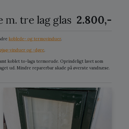
 m. tre lag glas
2.800,-
ndre
koblede- og termovinduer
.
 Bøjsø-vinduer og -døre
.
samt koblet to-lags termorude. Oprindeligt lavet som
taget ud. Mindre reparerbar skade på øverste vandnæse.