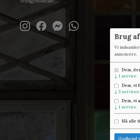
Vedligeholdelse
Brug af
Vi indsamle
annoncere.
Dem, der 
↓
1
service
Dem, vi 
↓
3
services
Dem, vi 
↓
1
service
Slå alle t
Godkend v