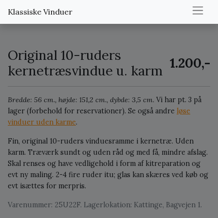
Klassiske Vinduer
Original 10-ruders
1.200,-
kernetræsvindue u. karm
Bredde: 56 cm., højde: 151,2 cm., dybde: 3,5 cm.
Vi har pt. 3 på
lager (forbehold for reservationer).
Se også andre
løse
vinduer uden karme
.
Fin, original 10-ruders vinduesramme i kernetræ. Uden
karm. Træværk sundt og uden råd og med få, mindre afslag.
Skal renses og have vedligehold i form af kitreparation og
evt ny maling. 2-4 fire ruder itu; glas kan skæres ved køb og
evt isættes for merpris.
Varenummer: 25U22F. Lagerlokation: Kattinge, Bagvejen 1.