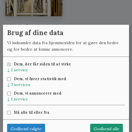
Se også:
Brug af dine data
Løse vinduer uden karme med lignende mål
Vi indsamler data fra hjemmesiden for at gøre den bedre
Løse vinduer uden karme med lignende bredde
og for bedre at kunne annoncere.
Løse vinduer uden karme med lignende højde
Dem, der får siden til at virke
↓
1
service
Meld dig til vores nyhedsbrev
og få ugentlig besked om
Dem, vi fører statistik med
nye varer.
↓
3
services
Dem, vi annoncerer med
↓
1
service
Slå alle til eller fra
Klassiske Vinduer — Kattinge Bygade 24D, 4000 Roskilde —
22 25 69 11
—
lennart@studinski.dk
Godkend valgte
Godkend alle
Se mere om:
Vores samlinger
,
Træværket
,
Blæst glas
,