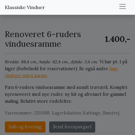
Klassiske Vinduer
Renoveret 6-ruders
1.400,-
vinduesramme
Bredde: 88,4 cm., højde: 82,4 cm., dybde: 3,4 cm.
Vi har pt. 1 på
lager (forbehold for reservationer).
Se også andre
løse
vinduer uden karme
.
Pæn 6-ruders vinduesramme med sundt træværk. Komplet
nyrenoveret med nye ruder, ny kit og afrenset for gammel
maling. Relativt store rudefelter.
Varenummer: 23U08B. Lagerlokation: Kattinge, Smutvej.
Køb og levering
Send forespørgsel