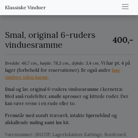
Klassiske Vinduer
Smal, original 6-ruders
400,-
vinduesramme
Bredde: 46,7 cm., højde: 78,3 cm., dybde: 3,4 cm.
Vi har pt. 4 på
lager (forbehold for reservationer).
Se også andre
løse
vinduer uden karme
.
Smal og lav, original 6-ruders vinduesramme i kernetræ.
Med små rudefelter, smalle sprosser og kittede ruder. Der
kan være revne i en rude eller to.
Fremstår med sundt træværk, intakte hjørnebånd og
afskallende maling samt løs kit.
Varenummer: 26U23P. Lagerlokation: Kattinge, Boulevard,