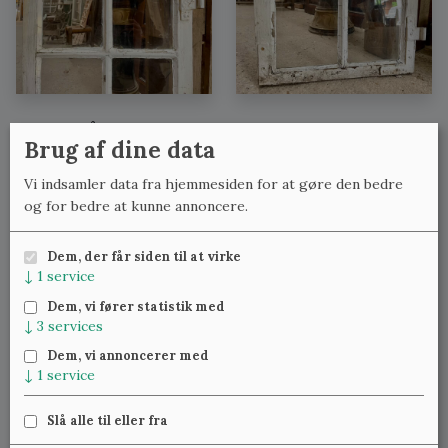
Se også:
Brug af dine data
Løse vinduer uden karme med lignende mål
Vi indsamler data fra hjemmesiden for at gøre den bedre
Løse vinduer uden karme med lignende bredde
og for bedre at kunne annoncere.
Løse vinduer uden karme med lignende højde
Dem, der får siden til at virke
↓
1
service
Meld dig til vores nyhedsbrev
og få ugentlig besked om
Dem, vi fører statistik med
nye varer.
↓
3
services
Dem, vi annoncerer med
↓
1
service
Slå alle til eller fra
Klassiske Vinduer — Kattinge Bygade 24D, 4000 Roskilde —