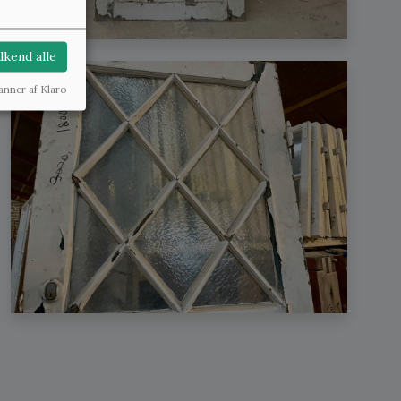
kend alle
anner af Klaro