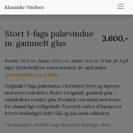
Klassiske Vinduer
Stort 1-fags palævindue
3.600,-
m. gammelt glas
Bredde: 92,3 cm., højde: 201,3 cm., dybde: 11,4 cm.
Vi har pt. 3 på
lager (forbehold for reservationer).
Se også andre
sprossevinduer med karm
.
Originalt 1-fags palævindue i kernetræ; bred og høj type
med store rudefelter. Ruder i originalt, gammelt glas -
umiddelbart trukket glas. Fremstår i fin stand med behov
for almindeligt vedligehold. Træværk i siden af karmen er
lettere beskadiget (ikke råd) og kan nemt udbedres.
Varenummer: 24U49S. Lagerlokation: Kattinge, Øen.