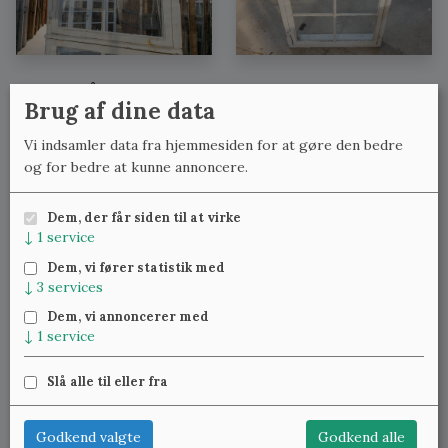
Se også:
Brug af dine data
Sprossevinduer med karm med lignende mål
Vi indsamler data fra hjemmesiden for at gøre den bedre
Sprossevinduer med karm med lignende bredde
og for bedre at kunne annoncere.
Sprossevinduer med karm med lignende højde
Dem, der får siden til at virke
↓
1
service
Meld dig til vores nyhedsbrev
og få ugentlig besked om
Dem, vi fører statistik med
nye varer.
↓
3
services
Dem, vi annoncerer med
↓
1
service
Slå alle til eller fra
Klassiske Vinduer — Kattinge Bygade 24D, 4000 Roskilde —
22 25 69 11
—
lennart@studinski.dk
Godkend valgte
Godkend alle
Se mere om:
Vores samlinger
,
Træværket
,
Blæst glas
,