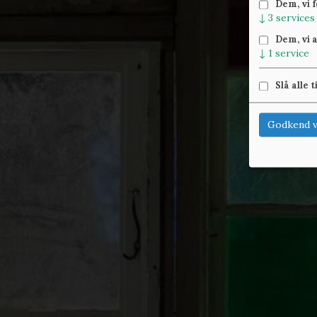
Dem, vi 
↓
3
services
Dem, vi 
↓
1
service
Slå alle t
Godkend v