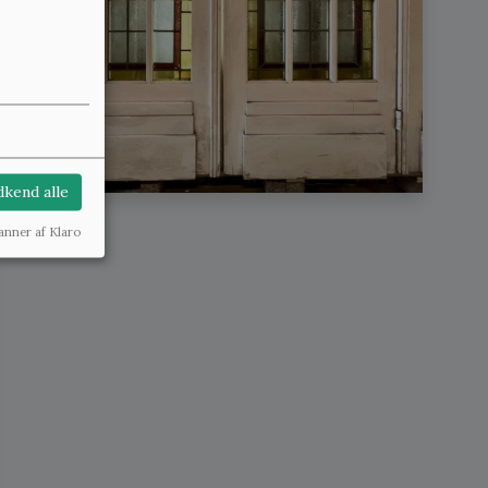
kend alle
anner af Klaro