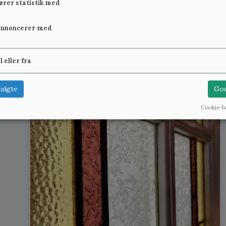
fører statistik med
annoncerer med
il eller fra
algte
God
Cookie-b