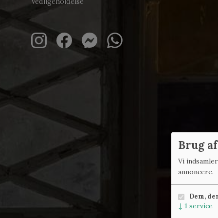
Vedligeholdelse
Brug af
Vi indsamle
annoncere.
Dem, der 
↓
1
service