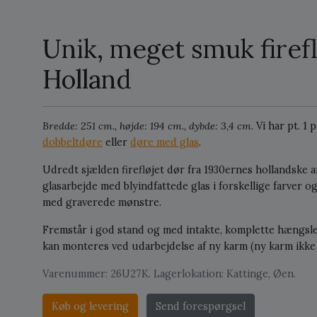
Unik, meget smuk firefl
Holland
Bredde: 251 cm., højde: 194 cm., dybde: 3,4 cm.
Vi har pt. 1 
dobbeltdøre
eller
døre med glas
.
Udredt sjælden firefløjet dør fra 1930ernes hollandske 
glasarbejde med blyindfattede glas i forskellige farver 
med graverede mønstre.
Fremstår i god stand og med intakte, komplette hængsl
kan monteres ved udarbejdelse af ny karm (ny karm ikke 
Varenummer: 26U27K. Lagerlokation: Kattinge, Øen.
Køb og levering
Send forespørgsel