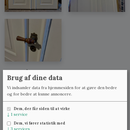
Se også:
Brug af dine data
Dobbeltdøre med lignende mål
Vi indsamler data fra hjemmesiden for at gøre den bedre
Dobbeltdøre med lignende bredde
og for bedre at kunne annoncere.
Dobbeltdøre med lignende højde
Dem, der får siden til at virke
↓
1
service
Meld dig til vores nyhedsbrev
og få ugentlig besked om
Dem, vi fører statistik med
nye varer.
↓
3
services