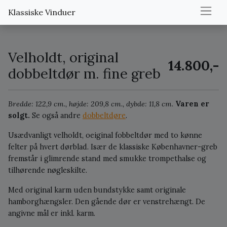
Klassiske Vinduer
Velholdt, original
14.800,-
dobbeltdør m. fine greb
Bredde: 122,9 cm., højde: 209,8 cm., dybde: 11,8 cm.
Varen er
solgt.
Se også andre
dobbeltdøre
.
Usædvanligt velholdt, oeiginal fobbeltdør med to kønne
felter på hvert dørblad. Især de klassiske Københavner-greb
fremstår i glimrende stand med smukke trompethalse og
tilhørende nøgleskilte.
Med original karm uden bundstykke samt originale
hamborghængsler. Den gående dør er venstrehængt. De
angivne mål er inkl. karm.