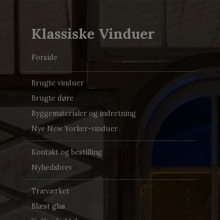
Klassiske Vinduer
Forside
Brugte vinduer
Brugte døre
Byggematerialer og indretning
Nye New Yorker-vinduer
Kontakt og bestilling
Nyhedsbrev
Træværket
Blæst glas