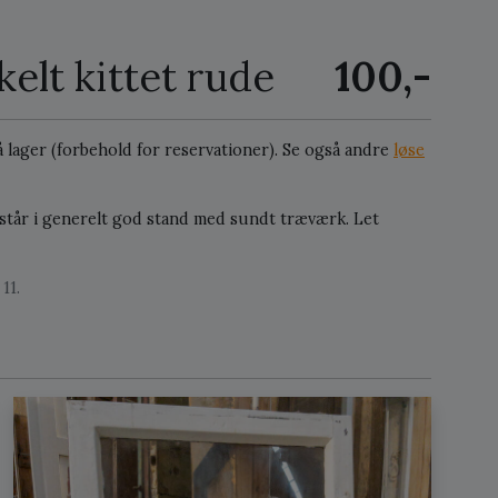
lt kittet rude
100,-
på lager (forbehold for reservationer).
Se også andre
løse
mstår i generelt god stand med sundt træværk. Let
11.