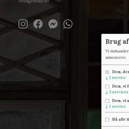
Vedligeholdelse
Brug af
Vi indsamle
annoncere.
Dem, der 
↓
1
service
Dem, vi 
↓
3
services
Dem, vi 
↓
1
service
Slå alle t