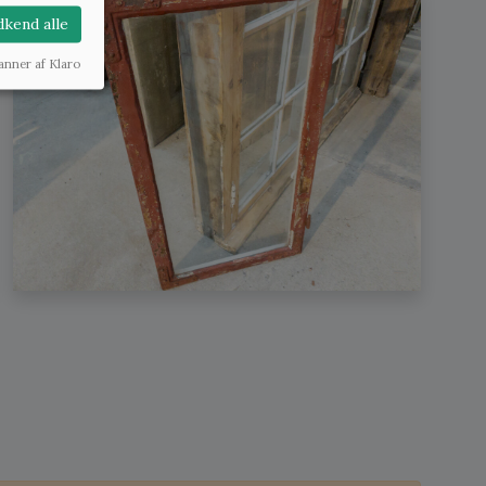
kend alle
anner af Klaro