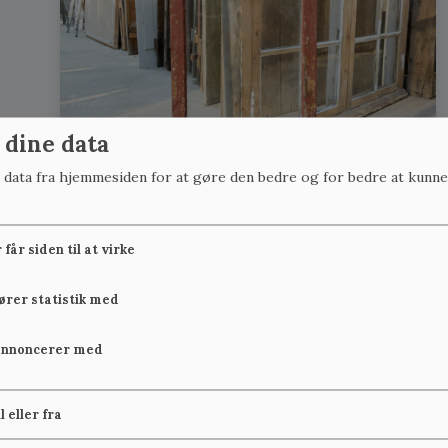
 dine data
r data fra hjemmesiden for at gøre den bedre og for bedre at kunne
får siden til at virke
fører statistik med
annoncerer med
il eller fra