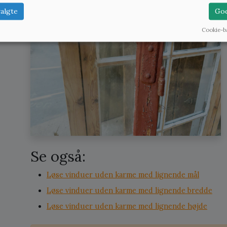
algte
God
Cookie-b
Se også:
Løse vinduer uden karme med lignende mål
Løse vinduer uden karme med lignende bredde
Løse vinduer uden karme med lignende højde