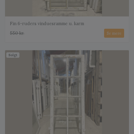
Fin 6-ruders vinduesramme u. karm
550 kr.
Se mere
Solgt