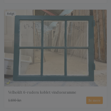
Solgt
Velholdt 6-ruders koblet vinduesramme
1.100 kr.
Se mere