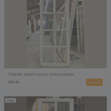
Velholdt, smal 8-ruders vinduesramme
650 kr.
Se mere
Solgt