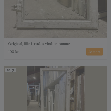
Original, lille 1-rudes vinduesramme
100 kr.
Se mere
Solgt