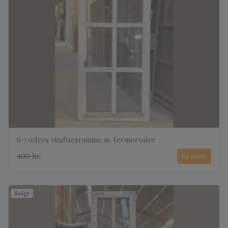
6-ruders vinduesramme m. termoruder
400 kr.
Se mere
Solgt