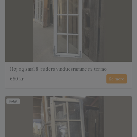
Høj og smal 8-ruders vinduesramme m. termo
650 kr.
Se mere
Solgt