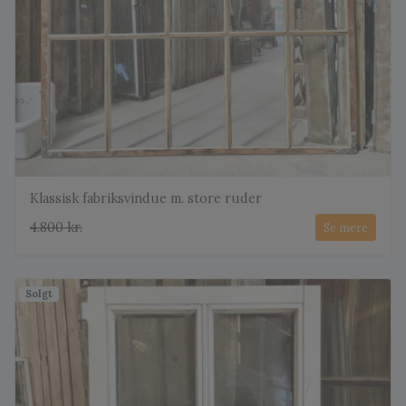
Klassisk fabriksvindue m. store ruder
4.800 kr.
Se mere
Solgt