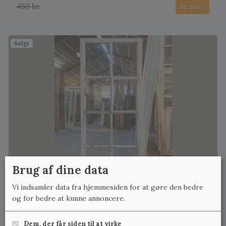
450 kr.
Se mere
Solgt
Brug af dine data
Vi indsamler data fra hjemmesiden for at gøre den bedre
og for bedre at kunne annoncere.
8-ruders vinduesramme; hvid og sort
600 kr.
Se mere
Dem, der får siden til at virke