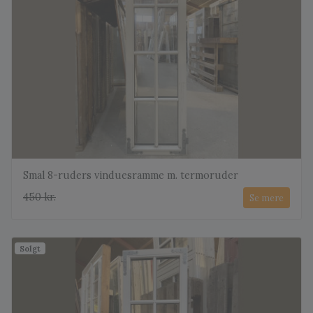
Smal 8-ruders vinduesramme m. termoruder
450 kr.
Se mere
Solgt