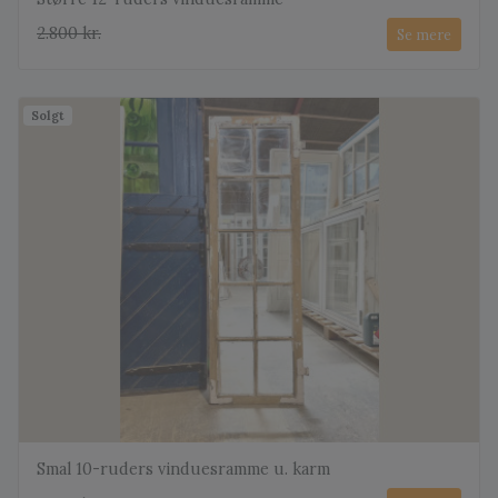
2.800 kr.
Se mere
Solgt
Smal 10-ruders vinduesramme u. karm