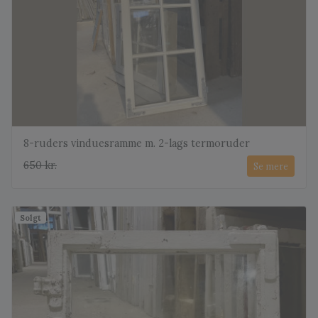
8-ruders vinduesramme m. 2-lags termoruder
650 kr.
Se mere
Solgt