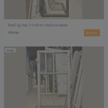
Smal og høj 2-ruders vinduesramme
200 kr.
Se mere
Solgt