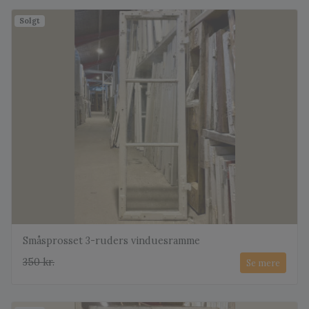
Solgt
Småsprosset 3-ruders vinduesramme
350 kr.
Se mere