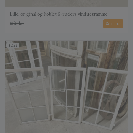
Lille, original og koblet 6-ruders vinduesramme
650 kr.
Se mere
Solgt