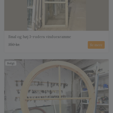
Smal og høj 3-ruders vinduesramme
350 kr.
Se mere
Solgt