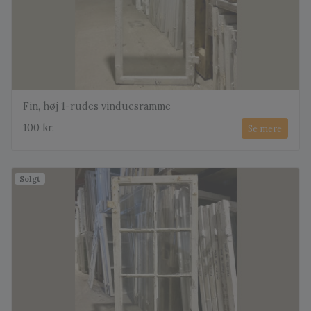
Fin, høj 1-rudes vinduesramme
100 kr.
Se mere
Solgt