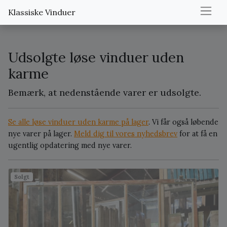
Klassiske Vinduer
Udsolgte løse vinduer uden
karme
Bemærk, at nedenstående varer er udsolgte.
Se alle løse vinduer uden karme på lager
. Vi får også løbende
nye varer på lager.
Meld dig til vores nyhedsbrev
for at få en
ugentlig opdatering med nye varer.
Solgt