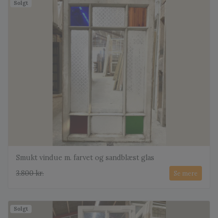
Solgt
Smukt vindue m. farvet og sandblæst glas
3.800 kr.
Se mere
Solgt