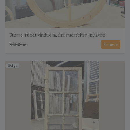
Større, rundt vindue m. fire rudefelter (nylavet)
6.800 kr.
Se mere
Solgt