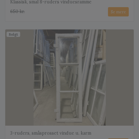
Klassisk, smal 8-ruders vinduesramme
650 kr.
Se mere
Solgt
3-ruders, småsprosset vindue u. karm