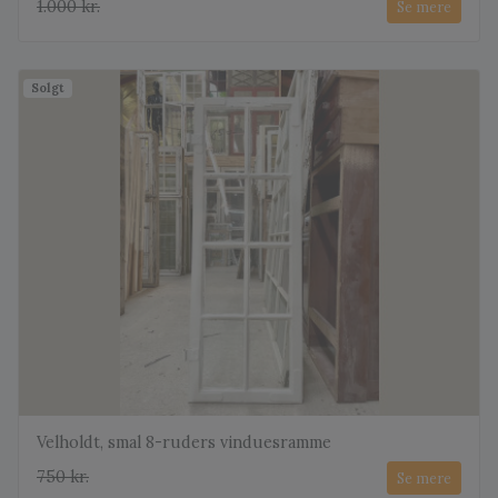
1.000 kr.
Se mere
Solgt
Velholdt, smal 8-ruders vinduesramme
750 kr.
Se mere