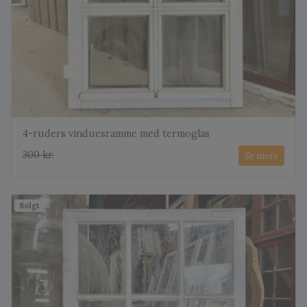
4-ruders vinduesramme med termoglas
300 kr.
Se mere
Solgt