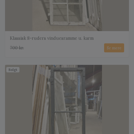
Klassisk 8-ruders vinduesramme u. karm
700 kr.
Se mere
Solgt