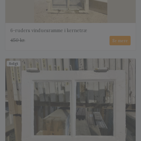
6-ruders vinduesramme i kernetræ
450 kr.
Se mere
Solgt