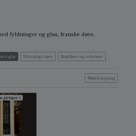
ed fyldninger og glas, franske døre,
med glas
Udvendige døre
Stalddøre og revledøre
Nulstil søgning
, på lager: 1