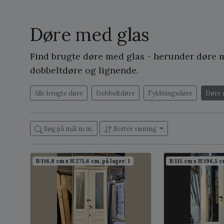
Døre med glas
Find brugte døre med glas - herunder døre m
dobbeltdøre og lignende.
Alle brugte døre
Dobbeltdøre
Fyldningsdøre
Døre 
Søg på mål m.m.
Sortér visning
B:116,8 cm x H:275,6 cm, på lager: 1
B:115 cm x H:196,5 cm