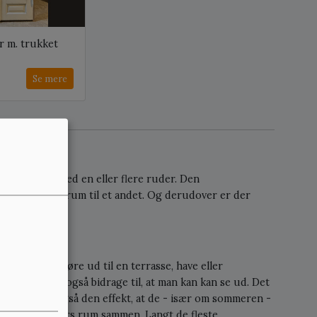
r m. trukket
Se mere
r blot døre med en eller flere ruder. Den
ge sig fra et rum til et andet. Og derudover er der
res terrassedøre ud til en terrasse, have eller
 hjemmet, men også bidrage til, at man kan kan se ud. Det
sedøre har også den effekt, at de - især om sommeren -
ørs og udendørs rum sammen. Langt de fleste