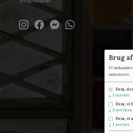
Vedligeholdelse
Brug af
Vi indsamle
annoncere.
Dem, der 
↓
1
service
Dem, vi 
↓
3
services
Dem, vi 
↓
1
service