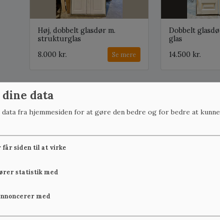
Høj, dobbelt glasdør m.
Dobbelt glasdø
strukturglas
glas
8.000 kr.
14.500 kr.
Se mere
 dine data
Glasdøre
r data fra hjemmesiden for at gøre den bedre og for bedre at kunne
Døre med glas er et vidt begreb og dækker i sagens natu
grundlæggende funktion for glasdøre er at lade lys bevæ
også det æstetiske element.
får siden til at virke
Terrassedøre med glas
fører statistik med
Terrassedøre er almindeligvis med glas. Meget ofte place
gårdsplads. Her er funktionen ikke blot at lede lys ind i
annoncerer med
kan gøre rumfornemmelsen større. Især dobbelte terras
kan åbnes på vid gab og dermed bedre binde de indend