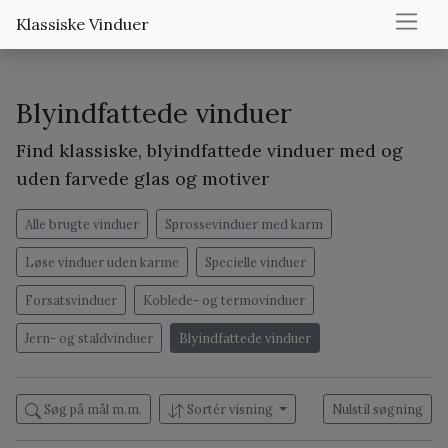
Klassiske Vinduer
Blyindfattede vinduer
Find klassiske, blyindfattede vinduer med og
uden farvede glas og motiver
Alle brugte vinduer
Sprossevinduer med karm
Løse vinduer uden karme
Specielle vinduer
Forsatsvinduer
Koblede- og termovinduer
Jern- og staldvinduer
Blyindfattede vinduer
Søg på mål m.m.
Sortér visning
Nulstil søgning