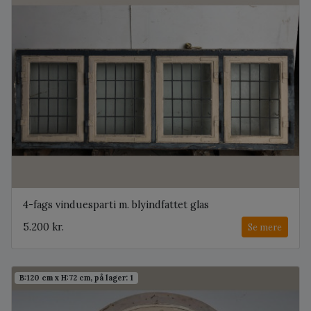
4-fags vinduesparti m. blyindfattet glas
5.200 kr.
Se mere
B:120 cm x H:72 cm, på lager: 1