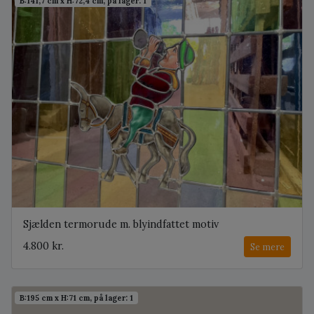
B:141,7 cm x H:72,4 cm, på lager: 1
Sjælden termorude m. blyindfattet motiv
4.800 kr.
Se mere
B:195 cm x H:71 cm, på lager: 1