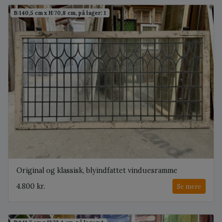
B:140,5 cm x H:70,8 cm, på lager: 1
Original og klassisk, blyindfattet vinduesramme
4.800 kr.
Se mere