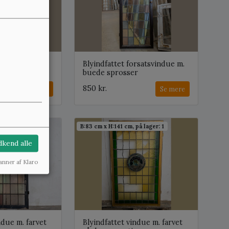
ttet
Blyindfattet forsatsvindue m.
. farvet glas
buede sprosser
850 kr.
Se mere
Se mere
på lager: 2
B:83 cm x H:141 cm, på lager: 1
kend alle
anner af Klaro
ndue m. farvet
Blyindfattet vindue m. farvet