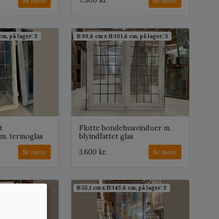
7.500 kr.
Se mere
Se mere
cm, på lager: 3
B:99,8 cm x H:101,6 cm, på lager: 3
t
Flotte bondehusvinduer m.
m. termoglas
blyindfattet glas
3.600 kr.
Se mere
Se mere
cm, på lager: 1
B:55,1 cm x H:143,6 cm, på lager: 3