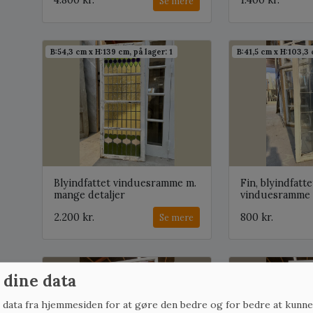
4.800 kr.
1.400 kr.
Se mere
B:54,3 cm x H:139 cm, på lager: 1
B:41,5 cm x H:103,3 
Blyindfattet vinduesramme m.
Fin, blyindfatte
mange detaljer
vinduesramme 
2.200 kr.
800 kr.
Se mere
B:105,8 cm x H:167,9 cm, på lager: 2
B:60,3 cm x H:167,5 
 dine data
r data fra hjemmesiden for at gøre den bedre og for bedre at kunne