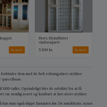
kuppel.
Stort, blyindfattet
vinduesparti
5.500 kr.
Se mere
Se mere
e forbinder dem med de helt rektangulære stykker
er-parcelhuse.
 1100-tallet. Oprindeligt blev de udviklet for at få
t var nemlig svært og kostbart at lave store stykker.
å kan man også slippe fantasien løs. De smukkeste, synes