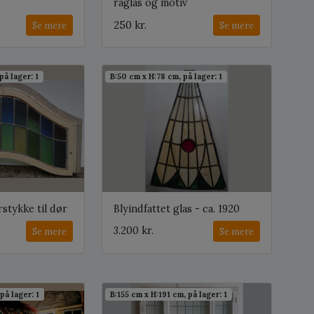
råglas og motiv
250 kr.
Se mere
Se mere
på lager: 1
B:50 cm x H:78 cm, på lager: 1
stykke til dør
Blyindfattet glas - ca. 1920
3.200 kr.
Se mere
Se mere
på lager: 1
B:155 cm x H:191 cm, på lager: 1