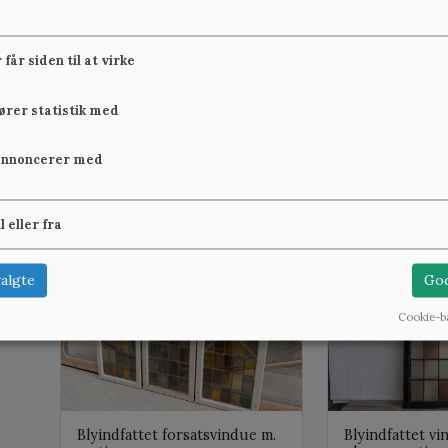
får siden til at virke
fører statistik med
Kæmpe blyindfattet
Smalt, blyindfa
forsatsvindue m. farvet glas
forsatsvindue m
annoncerer med
2.200 kr.
1.200 kr.
Se mere
il eller fra
B:49,5 cm x H:137,5 cm, på lager: 1
B:75 cm x H:133 cm, 
algte
God
Cookie-b
Blyindfattet forsatsvindue m.
Blyindfattet vi