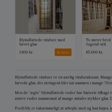
Blyindfattede vinduer med
To meter bred 
farvet glas
Jugend-stil
1.800 kr.
85.000 kr.
Se mere
Blyindfattede vinduer er en særlig vindueskunst. Mang
farvede glas, der stringent blev sat sammen i mange 70’
Men de “ægte” blyindfattede ruder har historie tilbage til
større ruder sammensat af mange mindre stykker glas. De
Fordi bly er taknemmeligt at arbejde med og kan bøjes, s