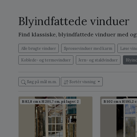
Blyindfattede vinduer
Find klassiske, blyindfattede vinduer med o
Alle brugte vinduer
Sprossevinduer med karm
Løse vin
Koblede- og termovinduer
Jern- og staldvinduer
Blyin
Søg på mål m.m.
Sortér visning
B:82,8 cm x H:201,7 cm, på lager: 2
B:102 cm x H:195,2 c