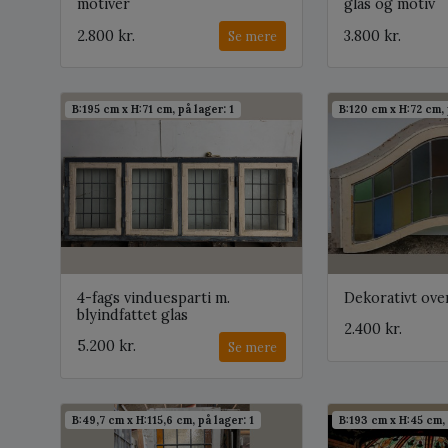
motiver
glas og motiv
2.800 kr.
3.800 kr.
Se mere
B:195 cm x H:71 cm, på lager: 1
B:120 cm x H:72 cm, 
4-fags vinduesparti m.
Dekorativt over
blyindfattet glas
2.400 kr.
5.200 kr.
Se mere
B:49,7 cm x H:115,6 cm, på lager: 1
B:193 cm x H:45 cm, 