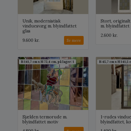
Unik, modernistisk
Stort, original
vinduesvæg m. blyindfattet
m. blyindfattet 
glas
2.600 kr.
9.600 kr.
Se mere
B:141,7 cm x H:72,4 cm, på lager: 1
B:45,7 cm x H:141,5 c
Sjælden termorude m.
1-rudes vindue
blyindfattet motiv
blyindfattet, k