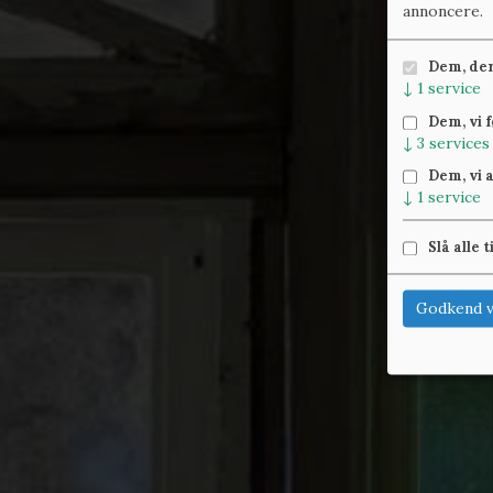
annoncere.
Dem, der 
↓
1
service
Dem, vi 
↓
3
services
Dem, vi 
↓
1
service
Slå alle t
Godkend v