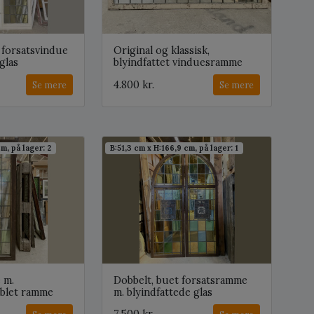
t forsatsvindue
Original og klassisk,
glas
blyindfattet vinduesramme
4.800 kr.
Se mere
Se mere
m, på lager: 2
B:51,3 cm x H:166,9 cm, på lager: 1
 m.
Dobbelt, buet forsatsramme
oblet ramme
m. blyindfattede glas