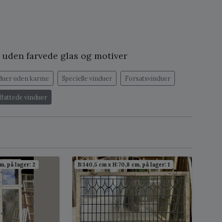
g uden farvede glas og motiver
duer uden karme
Specielle vinduer
Forsatsvinduer
dfattede vinduer
m, på lager: 2
B:140,5 cm x H:70,8 cm, på lager: 1