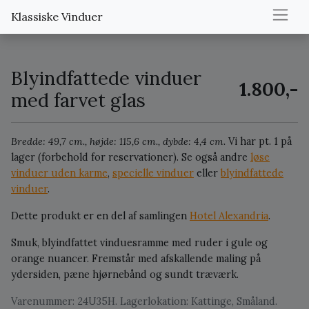
Klassiske Vinduer
Blyindfattede vinduer
1.800,-
med farvet glas
Bredde: 49,7 cm., højde: 115,6 cm., dybde: 4,4 cm.
Vi har pt. 1 på
lager (forbehold for reservationer).
Se også andre
løse
vinduer uden karme
,
specielle vinduer
eller
blyindfattede
vinduer
.
Dette produkt er en del af samlingen
Hotel Alexandria
.
Smuk, blyindfattet vinduesramme med ruder i gule og
orange nuancer. Fremstår med afskallende maling på
ydersiden, pæne hjørnebånd og sundt træværk.
Varenummer: 24U35H. Lagerlokation: Kattinge, Småland.