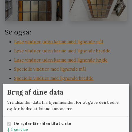
Se også:
Løse vinduer uden karme med lignende mål
Løse vinduer uden karme med lignende bredde
Løse vinduer uden karme med lignende højde
Specielle vinduer med lignende mål
Specielle vinduer med lignende bredde
Specielle vinduer med lignende højde
Brug af dine data
Blyindfattede vinduer med lignende mål
Vi indsamler data fra hjemmesiden for at gøre den bedre
Blyindfattede vinduer med lignende bredde
og for bedre at kunne annoncere.
Blyindfattede vinduer med lignende højde
Dem, der får siden til at virke
↓
1
service