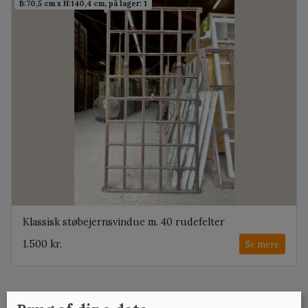
B:70,5 cm x H:140,4 cm, på lager: 1
Klassisk støbejernsvindue m. 40 rudefelter
1.500 kr.
Se mere