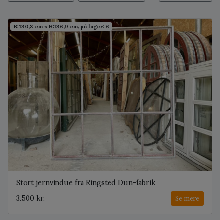
B:130,3 cm x H:136,9 cm, på lager: 6
Stort jernvindue fra Ringsted Dun-fabrik
3.500 kr.
Se mere