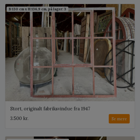
B:130 cm x H:136,9 cm, på lager: 3
Stort, originalt fabriksvindue fra 1947
3.500 kr.
Se mere