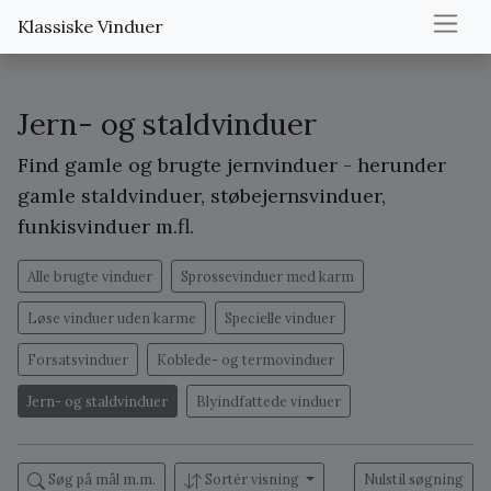
Klassiske Vinduer
Jern- og staldvinduer
Find gamle og brugte jernvinduer - herunder
gamle staldvinduer, støbejernsvinduer,
funkisvinduer m.fl.
Alle brugte vinduer
Sprossevinduer med karm
Løse vinduer uden karme
Specielle vinduer
Forsatsvinduer
Koblede- og termovinduer
Jern- og staldvinduer
Blyindfattede vinduer
Søg på mål m.m.
Sortér visning
Nulstil søgning