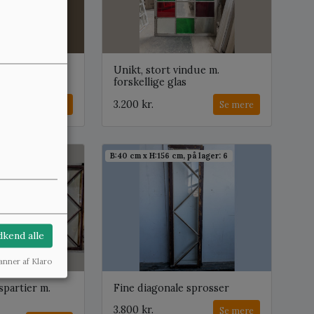
duesramme m.
Unikt, stort vindue m.
forskellige glas
3.200 kr.
Se mere
Se mere
 på lager: 8
B:40 cm x H:156 cm, på lager: 6
kend alle
anner af Klaro
partier m.
Fine diagonale sprosser
3.800 kr.
Se mere