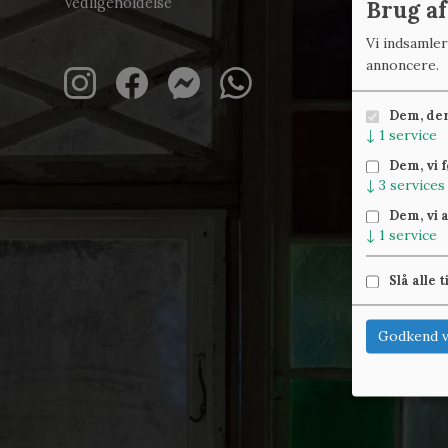
Vedligeholdelse
Brug af
Vi indsamle
annoncere.
Dem, der 
↓
1
service
Dem, vi 
↓
3
services
Dem, vi 
↓
1
service
Slå alle t
Godkend v