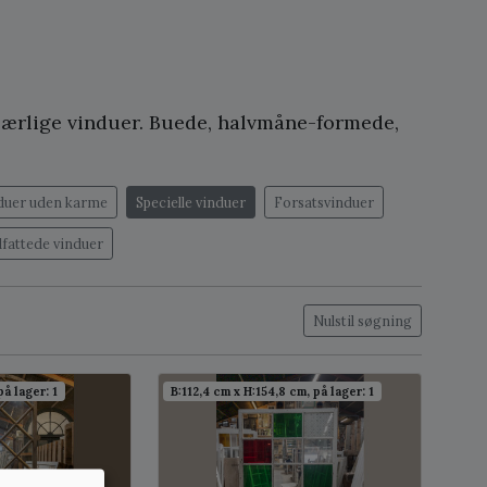
 særlige vinduer. Buede, halvmåne-formede,
duer uden karme
Specielle vinduer
Forsatsvinduer
dfattede vinduer
Nulstil søgning
på lager: 1
B:112,4 cm x H:154,8 cm, på lager: 1