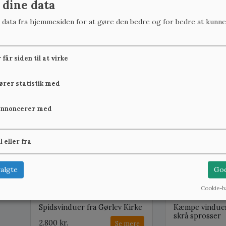
 dine data
r data fra hjemmesiden for at gøre den bedre og for bedre at kunne
Fin, småsprosset
Højt, buet vin
får siden til at virke
vinduesramme
krydssprosser
1.200 kr.
3.500 kr.
Se mere
fører statistik med
annoncerer med
B:51 cm x H:151 cm, på lager: 1
B:302 cm x H:156 cm,
il eller fra
algte
God
Cookie-b
Spidsvinduer fra Gørlev Kirke
Kæmpe vindues
skrå sprosser
2.800 kr.
Se mere