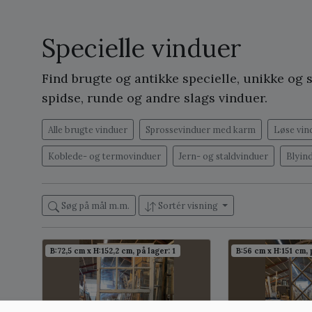
Specielle vinduer
Find brugte og antikke specielle, unikke og
spidse, runde og andre slags vinduer.
Alle brugte vinduer
Sprossevinduer med karm
Løse vin
Koblede- og termovinduer
Jern- og staldvinduer
Blyin
Søg på mål m.m.
Sortér visning
B:72,5 cm x H:152,2 cm, på lager: 1
B:56 cm x H:151 cm, 