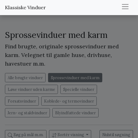
Klassiske Vinduer
Sprossevinduer med karm
Find brugte, originale sprossevinduer med
karm. Velegnet til gamle huse, drivhuse,
havestuer m.m.
Alle brugte vinduer
Sprossevinduer med karm
Løse vinduer uden karme
Specielle vinduer
Forsatsvinduer
Koblede- og termovinduer
Jern- og staldvinduer
Blyindfattede vinduer
Søg på mål m.m.
Sortér visning
Nulstil søgning