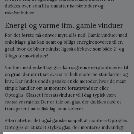
dækkes over, som bl.a. omfatter
barokvinduer
og
rokokovinduer
.
Energi og varme ifm. gamle vinduer
For det første må enhver myte slås ned: Gamle vinduer med
enkeltlags-glas kan nemt og billigt energirenoveres til en
grad, hvor de bliver mindst ligeså effektive som både 2- og
3-lags termovinduer!
Vinduer med enkeltlagsglas kan sagtens energioptimeres til
en grad, der stort set svarer til helt moderne standarder og
krav. Der findes endda ganske enkle metoder, hvor de mest
simple handler om at montere forsatsvinduer eller
Optoglas. Glasset i forsatsvinduer vil i dag typisk være
coated energiglas
. Der er tale om glas, der dækkes med et
transparent metallisk lag, som isolerer.
Alternativt er det også ganske simpelt at montere Optoglas.
Optoglas er et stort stykke glas, der monteres indvendigt