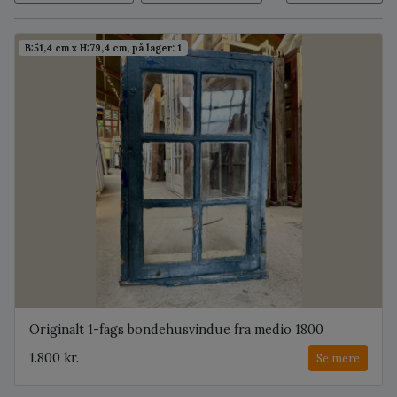
B:51,4 cm x H:79,4 cm, på lager: 1
Originalt 1-fags bondehusvindue fra medio 1800
1.800 kr.
Se mere