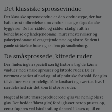
Det klassiske sprossevindue
Det klassiske sprossevindue er den vinduestype, der har
haft størst udbredelse som vindue i mange slags danske
byggerier. De har siddet, og sidder stadig, i alt fra
bondehuse og landejendomme, murermestervillaer og
palæejendomme til etageejendomme og slotte. Se dem i
gamle stråtækte huse og se dem på Amalienborg.
De småsprossede, kittede ruder
Der findes ingen specielt særlig historie bag de kønne
vinduer med smalle sprosser og kittede ruder. De er
nærmest opstået af nød og ud af praktiske forhold. For glas
til vinduer var oprindeligt både kostbart og svært at lave. I
særdeleshed når det kom til større ruder.
Noget af første 'masseproducerede' glas var nemlig blæst
glas. Det hedder 'blæst glas', fordi glasset netop pustes op,
centrifugeres ved håndkraft og dermed blæses op til en