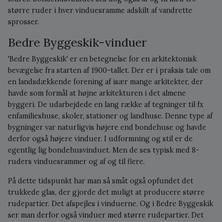
større ruder i hver vinduesramme adskilt af vandrette
sprosser.
Bedre Byggeskik-vinduer
'Bedre Byggeskik' er en betegnelse for en arkitektonisk
bevægelse fra starten af 1900-tallet. Der er i praksis tale om
en landsdækkende forening af især mange arkitekter, der
havde som formål at højne arkitekturen i det almene
byggeri. De udarbejdede en lang række af tegninger til fx
enfamilieshuse, skoler, stationer og landhuse. Denne type af
bygninger var naturligvis højere end bondehuse og havde
derfor også højere vinduer. I udformning og stil er de
egentlig lig bondehusvinduet. Men de ses typisk med 8-
ruders vinduesrammer og af og til flere.
På dette tidspunkt har man så småt også opfundet det
trukkede glas, der gjorde det muligt at producere større
rudepartier. Det afspejles i vinduerne. Og i Bedre Byggeskik
ser man derfor også vinduer med større rudepartier. Det