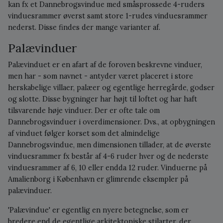
kan fx et Dannebrogsvindue med småsprossede 4-ruders
vinduesrammer øverst samt store 1-rudes vinduesrammer
nederst. Disse findes der mange varianter af.
Palævinduer
Palævinduet er en afart af de foroven beskrevne vinduer,
men har - som navnet - antyder været placeret i store
herskabelige villaer, palæer og egentlige herregårde, godser
og slotte. Disse bygninger har højt til loftet og har haft
tilsvarende høje vinduer. Der er ofte tale om
Dannebrogsvinduer i overdimensioner. Dvs., at opbygningen
af vinduet følger korset som det almindelige
Dannebrogsvindue, men dimensionen tillader, at de øverste
vinduesrammer fx består af 4-6 ruder hver og de nederste
vinduesrammer af 6, 10 eller endda 12 ruder. Vinduerne på
Amalienborg i København er glimrende eksempler på
palævinduer.
'Palævindue' er egentlig en nyere betegnelse, som er
bredere end de egentlige arkitektoniske stilarter, der