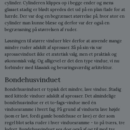
cylinder. Cylinderen klippes op i begge ender og mens
glasset stadig er blødt spredes det ud på en plan flade for at
hærde. Der var dog en begrænset størrelse på, hvor stor en
cylinder man kunne blæse og derfor var der også en
begrænsning på størrelsen af ruder.
Løsningen til større vinduer blev derfor at anvende mange
mindre ruder adskilt af sprosser. Så på sin vis var
sprossevinduet ikke et æstetisk valg, men et praktisk og
økonomisk valg. Og alligevel er det den type vindue, vi nu
forbinder med klassisk og bevaringsværdig arkitektur.
Bondehusvinduet
Bondehusvinduet er typisk det mindre, lave vindue. Stadig
med kittede vinduer adskilt af sprosser. Det almindelige
bondehusvindue er et to-fags-vindue med én
vinduesramme i hvert fag. På grund af vinduets lave højde
(som er lavt, fordi gamle bondehuse er lave) er der som
regel blot seks ruder i hver vinduesramme - to på tværs, tre
lodret. Bondehusvinduet ses dog også af og til med tre