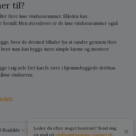
r til?
eller flere løse vinduesrammer. Således kan
e formål. Men derudover er de løse vinduesrammer også
vægge, hvor de dermed tillader lys at vandre gennem flere
, hvor man kan bygge mere simple karme og montere
 i sig selv. Det kan fx være i hjemmebyggede drivhus
 åbne vinduerne.
solgte
Leder du efter noget bestemt? Send mig
0 Roskilde —
22 25 69 11
—
lennart@studinski.dk
en mail på
phillip@klassiske-vinduer.dk