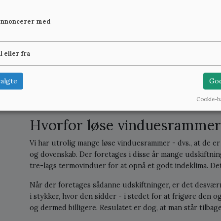
Hvad er en vinduesramme?
annoncerer med
En vinduesramme er den del af vinduet, som man åbner 
"ramme" refererer altså ikke til karmen, men til den del
il eller fra
Vinduesrammer i vores sortiment er fortrinsvis origina
med klassiske, smalle sprosser og ruderne er som hoved
algte
God
holdbare end "moderne" termovinduer og det estimeres,
Cookie-b
år. Dette står i skarp kontrast til nye termovinduer, som 
Hvorfor løse vinduesrammer
Vi har utrolig mange løse vinduesrammer - dvs., at de 
og dovenskab. Der foretages i disse år mange udskiftnin
tre-lags termovinduer for at opnå et godt indeklima. Det
Når der foretages sådanne udskiftninger, er det desvær
i stykker, hvor den sidder - i stedet for at frigøre den 
og dermed billigere. Resulatet er dog, at man står tilb