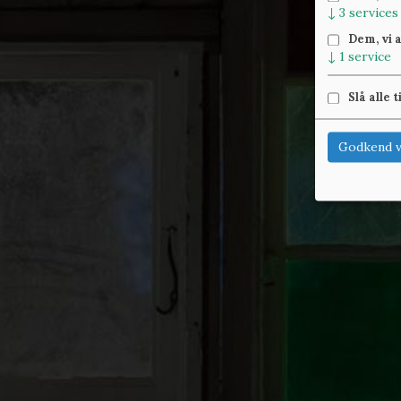
↓
3
services
Dem, vi 
↓
1
service
Slå alle t
Godkend v