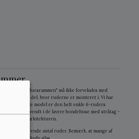
rammer
tørrelser. "Vinduesrammen" må ikke forveksles med
ært sagt den del, hvor ruderne er monteret i. Vi har
p. Den klassiske model er den helt enkle 6-ruders
blev typisk anvendt i de lavere bondehuse med stråtag -
størrelse og arkitekturen.
med et varierende antal ruder. Bemærk, at mange af
ste eller trukkede glas.