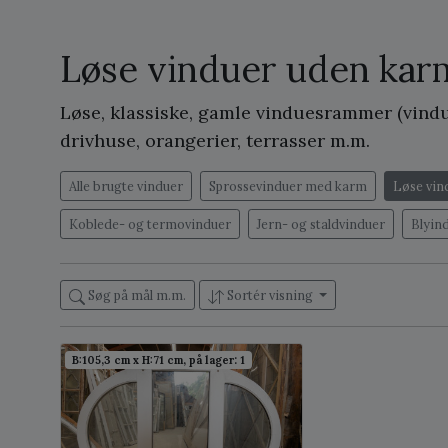
Løse vinduer uden kar
Løse, klassiske, gamle vinduesrammer (vindu
drivhuse, orangerier, terrasser m.m.
Alle brugte vinduer
Sprossevinduer med karm
Løse vin
Koblede- og termovinduer
Jern- og staldvinduer
Blyin
Søg på mål m.m.
Sortér visning
B:105,3 cm x H:71 cm, på lager: 1