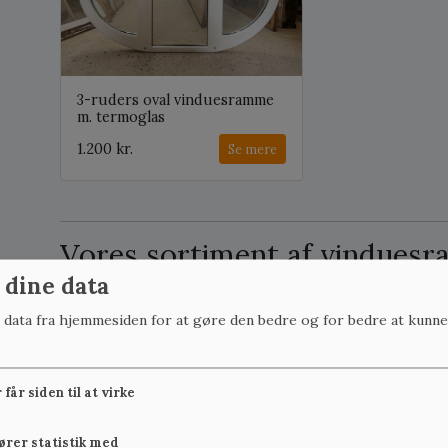
3-ruders oval vinduesramme
m. termoglas
1.200 kr.
Se mere
Vores sortiment af vindues
 dine data
Her finder du løse vinduesrammer i mange forskellige s
karmen. Rammen er den del af vinduet, som åbner - popul
r data fra hjemmesiden for at gøre den bedre og for bedre at kunne
alle de klassiske, småsprossede typer med to ruder og o
vinduesramme (to ruder i bredden og tre i højden). Den 
men er gennem årene blevet varieret i takt med husenes 
får siden til at virke
Vinduesrammen findes således i mange udformninger og 
fører statistik med
vores brugte vinduesrammer stadig har det originale blæ