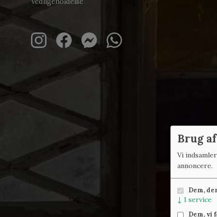
Vedligeholdelse
Brug af
Vi indsamle
annoncere.
Dem, der 
↓
1
service
Dem, vi 