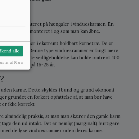
og som er monteret på hængsler i vindueskarmen. En
, som glasset er monteret i og som man kan åbne.
le vinduesrammer i ekstremt holdbart kernetræ. De er
regel kittet i. Denne type vinduesrammer er langt mere
kend alle
 at de med rette vedligeholdelse kan holde omtrent 400
anner af Klaro
har en levetid på 15-25 år.
?
er uden karme. Dette skyldes i bund og grund økonomi
ger grundet en forkert opfattelse af, at man bør have
 er ikke korrekt.
re almindelig praksis, at man man skærer den gamle karm
og tage den ud intakt. Det er nemlig (marginalt) hurtigere
age med de løse vinduesrammer uden deres karme.