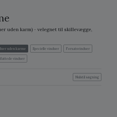
me
er uden karm) - velegnet til skillevægge,
duer uden karme
Specielle vinduer
Forsatsvinduer
dfattede vinduer
Nulstil søgning