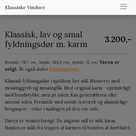
Klassiske Vinduer
Klassisk, lav og smal
3.200,-
fyldningsdør m. karm
Bredde: 78,7 cm., højde: 184,9 cm., dybde: 12 cm.
Varen er
solgt.
Se også andre
fyldningsdøre
.
Klassisk fyldningsdør i sjældent lavt mål. Monteret med
messinggreb og messinglås. Med original karm - oprindeligt
med bundstykke, men pt uden. Kan genetableres eller
anvend uden. Fremstår med sundt træværk og almindelige
brugsspor - ridse i malingen på den ene side.
Døren er venstrehængt. De angivne mål er inkl. karm.
Højden er målt fra toppen af karmen til bunden af dørbladet.