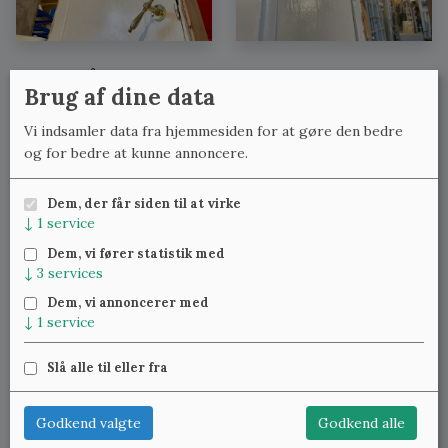
Se også:
Brug af dine data
Fyldningsdøre med lignende mål
Vi indsamler data fra hjemmesiden for at gøre den bedre
Fyldningsdøre med lignende bredde
og for bedre at kunne annoncere.
Fyldningsdøre med lignende højde
Dem, der får siden til at virke
↓
1
service
Meld dig til vores nyhedsbrev
og få ugentlig besked om
Dem, vi fører statistik med
nye varer.
↓
3
services
Dem, vi annoncerer med
↓
1
service
Slå alle til eller fra
Klassiske Vinduer — Kattinge Bygade 24D, 4000 Roskilde —
22 25 69 11
—
lennart@studinski.dk
Godkend valgte
Godkend alle
Se mere om:
Vores samlinger
,
Træværket
,
Blæst glas
,