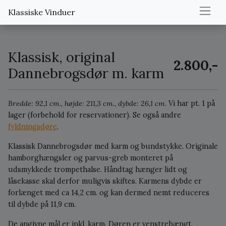
Klassiske Vinduer
Klassisk, original
2.800,-
Dannebrogsdør m. karm
Bredde: 92,1 cm., højde: 211,3 cm., dybde: 26,1 cm.
Vi har pt. 1 på
lager (forbehold for reservationer).
Se også andre
fyldningsdøre
.
Klassisk Dannebrogsdør med karm og bundstykke. Originale
hamborghængsler og parvus-greb monteret på
udsmykkede trompethalse. Håndtag hænger lidt og
låsekasse skal derfor muligvis skiftes. Karmens dybde er
forlænget med ca 14,2 cm. og kan dermed nemt reduceres
til dybde på 11,9 cm.
De angivne mål er inkl. karm. Døren er venstrehængt.