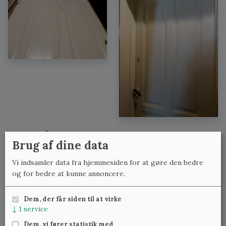
Se også:
Brug af dine data
Fyldningsdøre med lignende mål
Vi indsamler data fra hjemmesiden for at gøre den bedre
Fyldningsdøre med lignende bredde
og for bedre at kunne annoncere.
Fyldningsdøre med lignende højde
Dem, der får siden til at virke
↓
1
service
Meld dig til vores nyhedsbrev
og få ugentlig besked om
Dem, vi fører statistik med