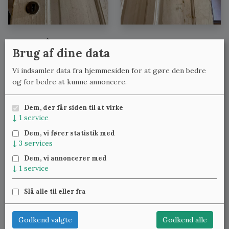
Se også:
Brug af dine data
Fyldningsdøre med lignende mål
Vi indsamler data fra hjemmesiden for at gøre den bedre
Fyldningsdøre med lignende bredde
og for bedre at kunne annoncere.
Fyldningsdøre med lignende højde
Dem, der får siden til at virke
↓
1
service
Meld dig til vores nyhedsbrev
og få ugentlig besked om
Dem, vi fører statistik med
nye varer.
↓
3
services
Dem, vi annoncerer med
↓
1
service
Slå alle til eller fra
Klassiske Vinduer — Kattinge Bygade 24D, 4000 Roskilde —
22 25 69 11
—
lennart@studinski.dk
Godkend valgte
Godkend alle
Se mere om:
Vores samlinger
,
Træværket
,
Blæst glas
,