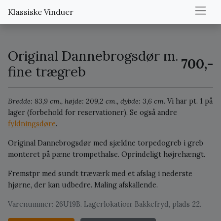
Klassiske Vinduer
Original Dannebrogsdør m.
700,-
fine trægreb
Bredde: 83,9 cm., højde: 209,2 cm., dybde: 3,6 cm.
Vi har pt. 1 på
lager (forbehold for reservationer).
Se også andre
fyldningsdøre
.
Original Dannebrogsdør med sjældne torpedogreb i greb
monteret på pæne trompethalse. Oprindeligt højrehængt.
Fremstpr med sundt træværk med et afslag i nederste
hjørne, der kan udbedre. Maling afskallende.
Varenummer: 26U19B. Lagerlokation: Bakkefryd, plads 22.