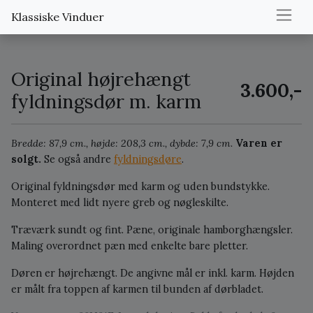
Klassiske Vinduer
Original højrehængt
3.600,-
fyldningsdør m. karm
Bredde: 87,9 cm., højde: 208,3 cm., dybde: 7,9 cm.
Varen er
solgt.
Se også andre
fyldningsdøre
.
Original fyldningsdør med karm og uden bundstykke.
Monteret med lidt nyere greb og nøgleskilte.
Træværk sundt og fint. Pæne, originale hamborghængsler.
Maling overordnet pæn med enkelte bare pletter.
Døren er højrehængt. De angivne mål er inkl. karm. Højden
er målt fra toppen af karmen til bunden af dørbladet.