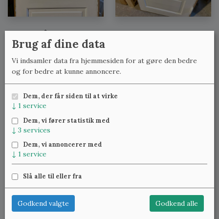
Se også:
Brug af dine data
Fyldningsdøre med lignende mål
Vi indsamler data fra hjemmesiden for at gøre den bedre
Fyldningsdøre med lignende bredde
og for bedre at kunne annoncere.
Fyldningsdøre med lignende højde
Dem, der får siden til at virke
↓
1
service
Meld dig til vores nyhedsbrev
og få ugentlig besked om
Dem, vi fører statistik med
nye varer.
↓
3
services
Dem, vi annoncerer med
↓
1
service
Slå alle til eller fra
Klassiske Vinduer — Kattinge Bygade 24D, 4000 Roskilde —
22 25 69 11
—
lennart@studinski.dk
Godkend valgte
Godkend alle
Se mere om:
Vores samlinger
,
Træværket
,
Blæst glas
,