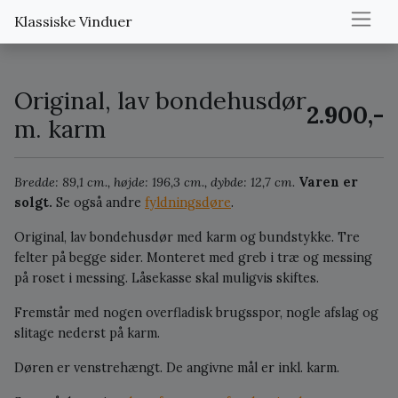
Klassiske Vinduer
Original, lav bondehusdør
2.900,-
m. karm
Bredde: 89,1 cm., højde: 196,3 cm., dybde: 12,7 cm.
Varen er
solgt.
Se også andre
fyldningsdøre
.
Original, lav bondehusdør med karm og bundstykke. Tre
felter på begge sider. Monteret med greb i træ og messing
på roset i messing. Låsekasse skal muligvis skiftes.
Fremstår med nogen overfladisk brugsspor, nogle afslag og
slitage nederst på karm.
Døren er venstrehængt. De angivne mål er inkl. karm.