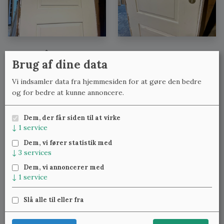
Se også:
Brug af dine data
Fyldningsdøre med lignende mål
Vi indsamler data fra hjemmesiden for at gøre den bedre
Fyldningsdøre med lignende bredde
og for bedre at kunne annoncere.
Fyldningsdøre med lignende højde
Dem, der får siden til at virke
↓
1
service
Meld dig til vores nyhedsbrev
og få ugentlig besked om
Dem, vi fører statistik med
nye varer.
↓
3
services
Dem, vi annoncerer med
↓
1
service
Slå alle til eller fra
Klassiske Vinduer — Kattinge Bygade 24D, 4000 Roskilde —
22 25 69 11
—
lennart@studinski.dk