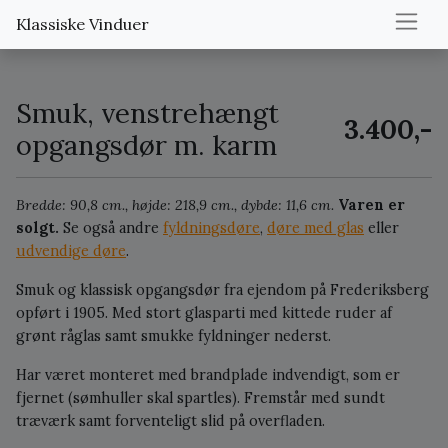
Klassiske Vinduer
Smuk, venstrehængt
3.400,-
opgangsdør m. karm
Bredde: 90,8 cm., højde: 218,9 cm., dybde: 11,6 cm.
Varen er
solgt.
Se også andre
fyldningsdøre
,
døre med glas
eller
udvendige døre
.
Smuk og klassisk opgangsdør fra ejendom på Frederiksberg
opført i 1905. Med stort glasparti med kittede ruder af
grønt råglas samt smukke fyldninger nederst.
Har været monteret med brandplade indvendigt, som er
fjernet (sømhuller skal spartles). Fremstår med sundt
træværk samt forventeligt slid på overfladen.