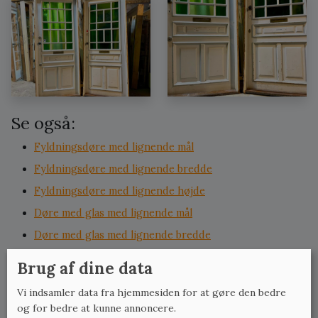
Se også:
Fyldningsdøre med lignende mål
Fyldningsdøre med lignende bredde
Fyldningsdøre med lignende højde
Døre med glas med lignende mål
Døre med glas med lignende bredde
Døre med glas med lignende højde
Brug af dine data
Udvendige døre med lignende mål
Vi indsamler data fra hjemmesiden for at gøre den bedre
Udvendige døre med lignende bredde
og for bedre at kunne annoncere.