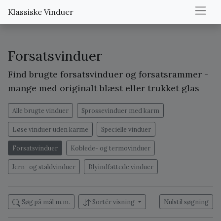
Klassiske Vinduer
Forsatsvinduer
Find brugte forsatsvinduer og forsatsrammer -
mange med originalt blæst eller trukket glas
Alle brugte vinduer
Sprossevinduer med karm
Løse vinduer uden karme
Specielle vinduer
Forsatsvinduer
Koblede- og termovinduer
Jern- og staldvinduer
Blyindfattede vinduer
Søg på mål m.m.
Sortér visning
Nulstil søgning