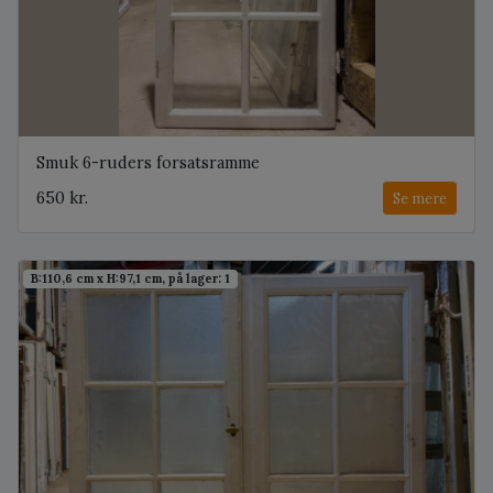
Smuk 6-ruders forsatsramme
650 kr.
Se mere
B:110,6 cm x H:97,1 cm, på lager: 1