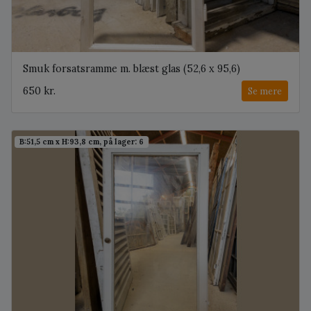
Smuk forsatsramme m. blæst glas (52,6 x 95,6)
650 kr.
Se mere
B:51,5 cm x H:93,8 cm, på lager: 6