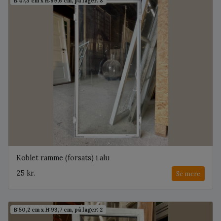
B:47,3 cm x H:99,6 cm, på lager: 8
Koblet ramme (forsats) i alu
25 kr.
Se mere
B:50,2 cm x H:93,7 cm, på lager: 2