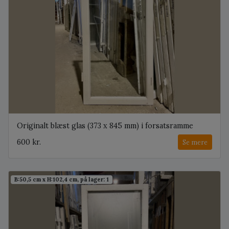
Originalt blæst glas (373 x 845 mm) i forsatsramme
600 kr.
Se mere
B:50,5 cm x H:102,4 cm, på lager: 1