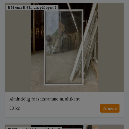
B:51 cm x H:98,1 cm, på lager: 6
Almindelig forsatsramme m. alukant
30 kr.
Se mere