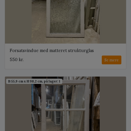
Forsatsvindue med matteret strukturglas
550 kr.
Se mere
B:55,9 cm x H:98,2 cm, på lager: 1