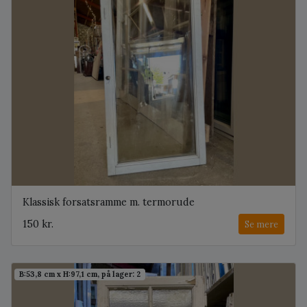
Klassisk forsatsramme m. termorude
150 kr.
Se mere
B:53,8 cm x H:97,1 cm, på lager: 2