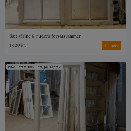
Sæt af fine 6-ruders forsatsrammer
1.400 kr.
Se mere
B:52,6 cm x H:95,6 cm, på lager: 2