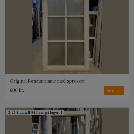
Original forsatsramme med sprosser
600 kr.
Se mere
B:46,8 cm x H:94,1 cm, på lager: 2