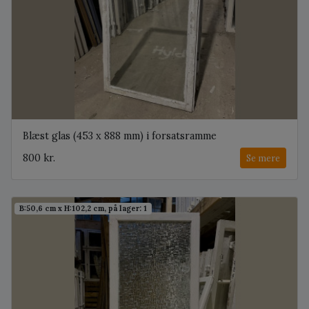
Blæst glas (453 x 888 mm) i forsatsramme
800 kr.
Se mere
B:50,6 cm x H:102,2 cm, på lager: 1