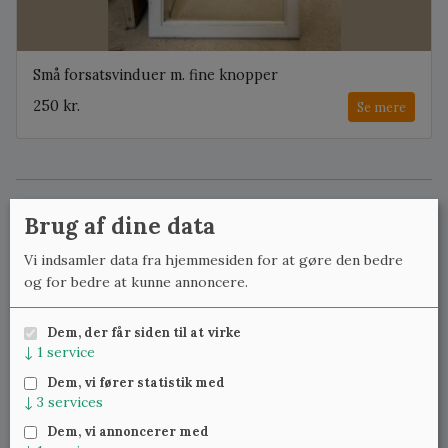
Små forsatsvinduer m. fine knopper
250 kr.
Se mere
Forsatsvinduer eller forsatsrammer er indvendige vinduer,
Brug af dine data
der monteres på gamle vinduer, der ellers kun har ét lag
glas. Formålet er ganske enkelt at reducere varmetab. Det
Vi indsamler data fra hjemmesiden for at gøre den bedre
kan dog være en besværlig opgave at finde forsatsvinduer,
og for bedre at kunne annoncere.
der passer i mål til eksisterende vinduer. Derfor ser vi
meget ofte vores forsatsrammer anvendt til andre formål -
Dem, der får siden til at virke
herunder skillevægge, låger i skabe eller som reservedele
↓
1
service
(især større eksemplarer med gammelt glas).
Dem, vi fører statistik med
↓
3
services
Vis udsolgte
Dem, vi annoncerer med