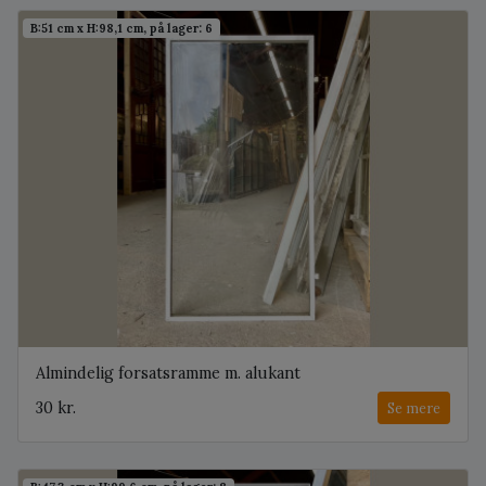
B:51 cm x H:98,1 cm, på lager: 6
Almindelig forsatsramme m. alukant
30 kr.
Se mere