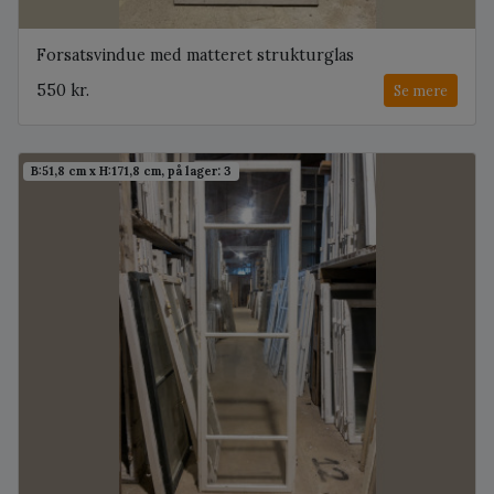
Forsatsvindue med matteret strukturglas
550 kr.
Se mere
B:51,8 cm x H:171,8 cm, på lager: 3