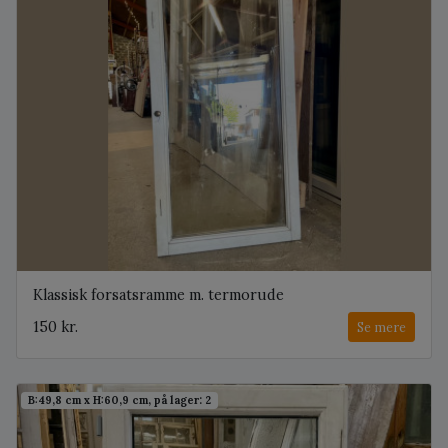
Klassisk forsatsramme m. termorude
150 kr.
Se mere
B:49,8 cm x H:60,9 cm, på lager: 2