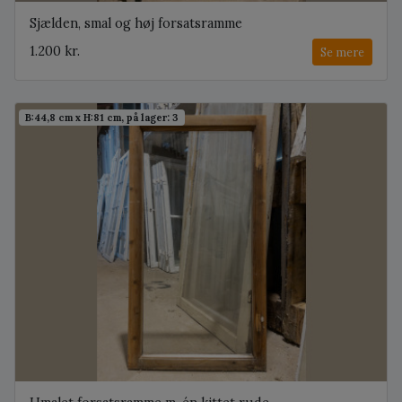
Sjælden, smal og høj forsatsramme
1.200 kr.
Se mere
B:44,8 cm x H:81 cm, på lager: 3