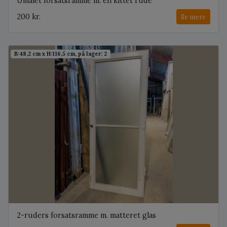
Umalet forsatsramme m. én kittet rude
200 kr.
Se mere
B:48,2 cm x H:116,5 cm, på lager: 2
2-ruders forsatsramme m. matteret glas