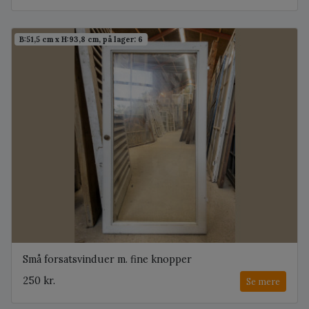
B:51,5 cm x H:93,8 cm, på lager: 6
Små forsatsvinduer m. fine knopper
250 kr.
Se mere