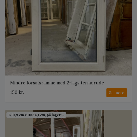
Mindre forsatsramme med 2-lags termorude
150 kr.
Se mere
B:51,9 cm x H:134,1 cm, på lager: 5