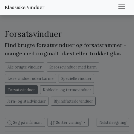
Klassiske Vinduer
Forsatsvinduer
Find brugte forsatsvinduer og forsatsrammer -
mange med originalt blæst eller trukket glas
Alle brugte vinduer
Sprossevinduer med karm
Løse vinduer uden karme
Specielle vinduer
Forsatsvinduer
Koblede- og termovinduer
Jern- og staldvinduer
Blyindfattede vinduer
Søg på mål m.m.
Sortér visning
Nulstil søgning