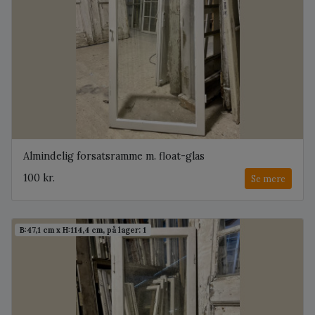
Almindelig forsatsramme m. float-glas
100 kr.
Se mere
B:47,1 cm x H:114,4 cm, på lager: 1