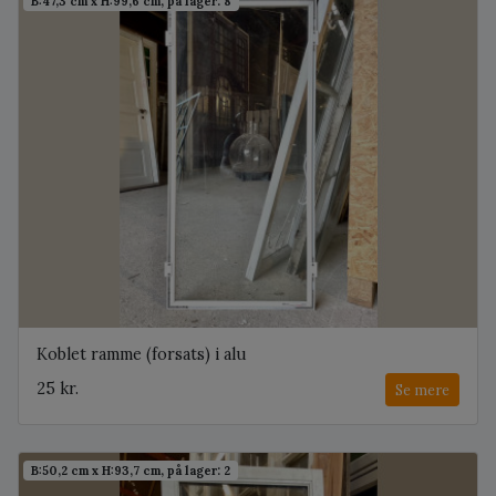
B:47,3 cm x H:99,6 cm, på lager: 8
Koblet ramme (forsats) i alu
25 kr.
Se mere
B:50,2 cm x H:93,7 cm, på lager: 2