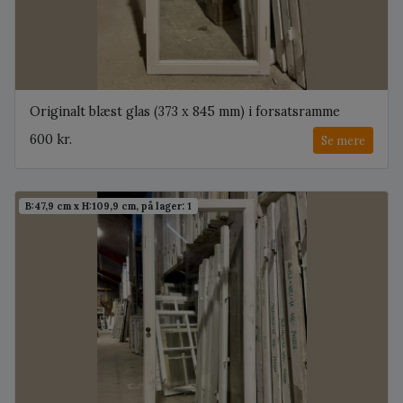
Originalt blæst glas (373 x 845 mm) i forsatsramme
600 kr.
Se mere
B:47,9 cm x H:109,9 cm, på lager: 1