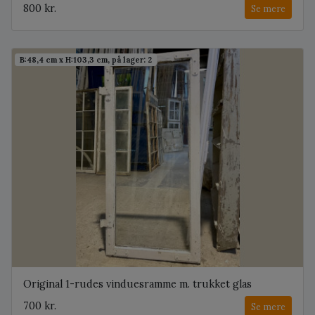
800 kr.
Se mere
B:48,4 cm x H:103,3 cm, på lager: 2
Original 1-rudes vinduesramme m. trukket glas
700 kr.
Se mere