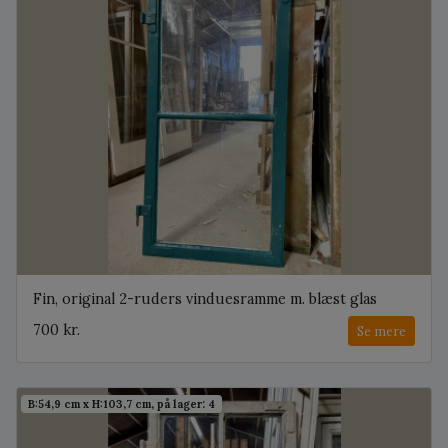
Fin, original 2-ruders vinduesramme m. blæst glas
700 kr.
Se mere
B:54,9 cm x H:103,7 cm, på lager: 4