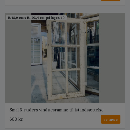
B:48,9 cm x H:103,4 cm, på lager: 10
Smal 6-ruders vinduesramme til istandsættelse
600 kr.
Se mere