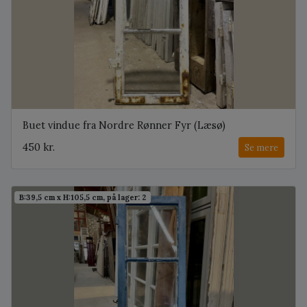
Buet vindue fra Nordre Rønner Fyr (Læsø)
450 kr.
Se mere
B:39,5 cm x H:105,5 cm, på lager: 2