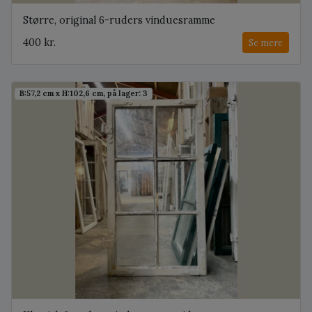
Større, original 6-ruders vinduesramme
400 kr.
Se mere
B:57,2 cm x H:102,6 cm, på lager: 3