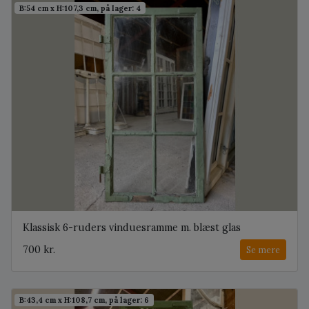
B:54 cm x H:107,3 cm, på lager: 4
Klassisk 6-ruders vinduesramme m. blæst glas
700 kr.
Se mere
B:43,4 cm x H:108,7 cm, på lager: 6