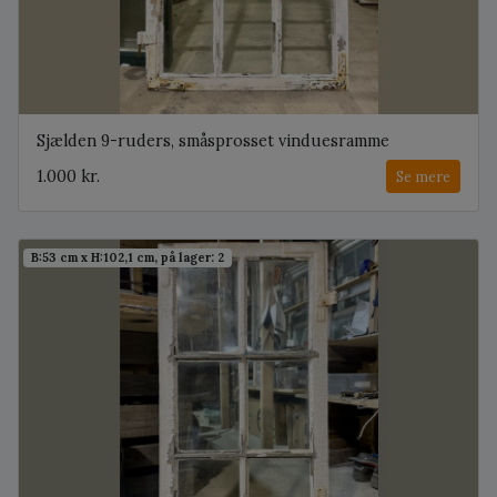
Sjælden 9-ruders, småsprosset vinduesramme
1.000 kr.
Se mere
B:53 cm x H:102,1 cm, på lager: 2