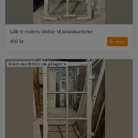
Lille 6-ruders vindue til istandsættelse
400 kr.
Se mere
B:56,9 cm x H:102,2 cm, på lager: 4