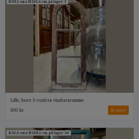
B:39,1 cm x H:102,4 cm, på lager: 2
Lille, buet 3-ruders vinduesramme
300 kr.
Se mere
B:53,6 cm x H:108,5 cm, på lager: 36