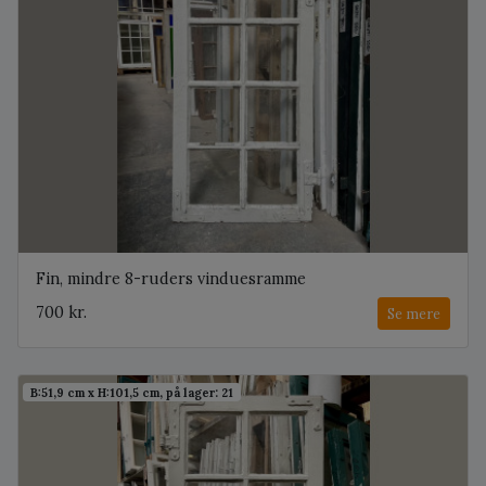
Fin, mindre 8-ruders vinduesramme
700 kr.
Se mere
B:51,9 cm x H:101,5 cm, på lager: 21