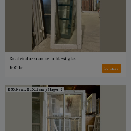
Smal vinduesramme m. blæst glas
500 kr.
Se mere
B:53,9 cm x H:102,1 cm, på lager: 2