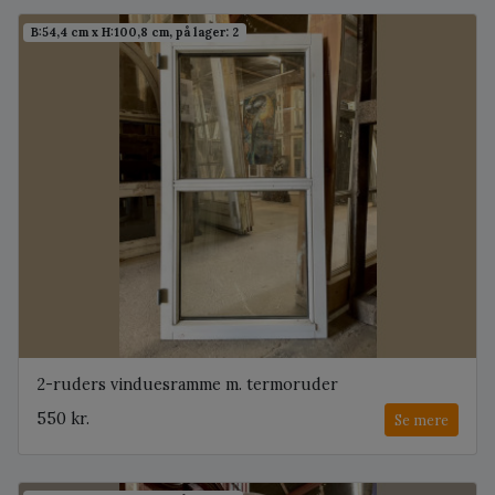
B:54,4 cm x H:100,8 cm, på lager: 2
2-ruders vinduesramme m. termoruder
550 kr.
Se mere