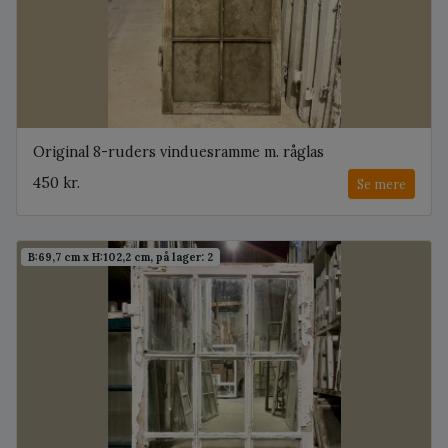
Original 8-ruders vinduesramme m. råglas
450 kr.
Se mere
B:69,7 cm x H:102,2 cm, på lager: 2