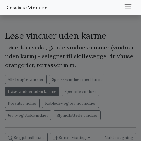
Klassiske Vinduer
Løse vinduer uden karme
Løse, klassiske, gamle vinduesrammer (vinduer
uden karm) - velegnet til skillevægge, drivhuse,
orangerier, terrasser m.m.
Alle brugte vinduer
Sprossevinduer med karm
Løse vinduer uden karme
Specielle vinduer
Forsatsvinduer
Koblede- og termovinduer
Jern- og staldvinduer
Blyindfattede vinduer
Søg på mål m.m.
Sortér visning
Nulstil søgning