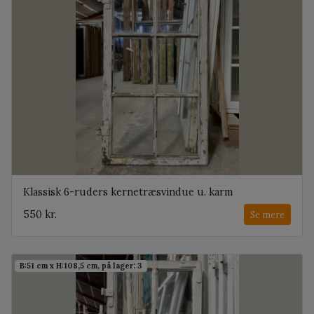
Klassisk 6-ruders kernetræsvindue u. karm
550 kr.
Se mere
B:51 cm x H:108,5 cm, på lager: 3