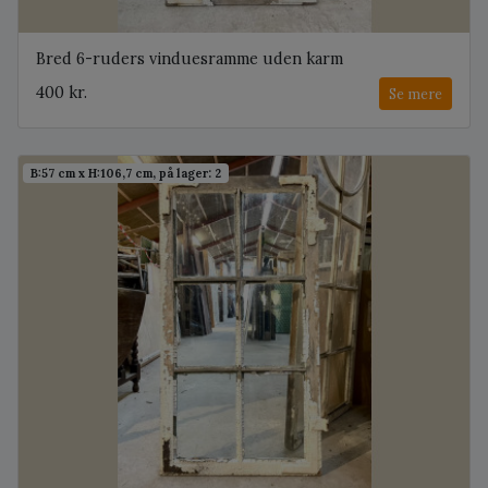
Bred 6-ruders vinduesramme uden karm
400 kr.
Se mere
B:57 cm x H:106,7 cm, på lager: 2