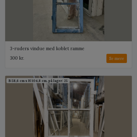
3-ruders vindue med koblet ramme
300 kr.
Se mere
B:58,6 cm x H:104,8 cm, på lager: 25