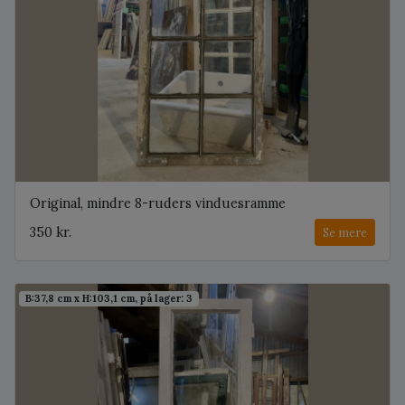
Original, mindre 8-ruders vinduesramme
350 kr.
Se mere
B:37,8 cm x H:103,1 cm, på lager: 3