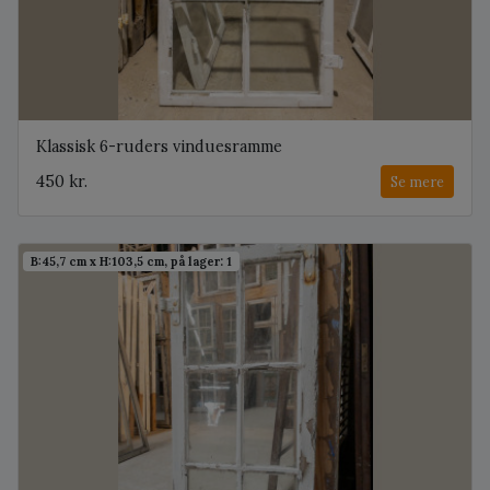
Klassisk 6-ruders vinduesramme
450 kr.
Se mere
B:45,7 cm x H:103,5 cm, på lager: 1