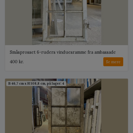
Småsprosset 6-ruders vinduesramme fra ambassade
400 kr.
Se mere
B:46,7 cm x H:108,8 cm, på lager: 4