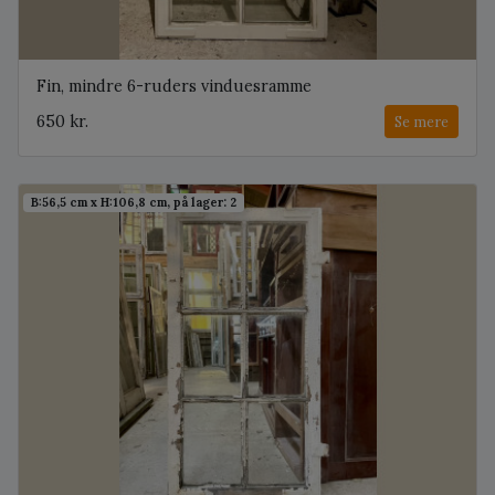
Fin, mindre 6-ruders vinduesramme
650 kr.
Se mere
B:56,5 cm x H:106,8 cm, på lager: 2