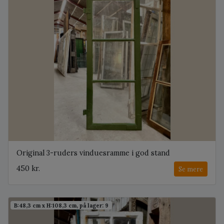
Original 3-ruders vinduesramme i god stand
450 kr.
Se mere
B:48,3 cm x H:108,3 cm, på lager: 9