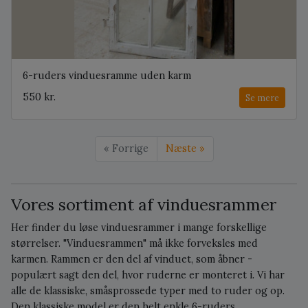
6-ruders vinduesramme uden karm
550 kr.
Se mere
« Forrige
Næste »
Vores sortiment af vinduesrammer
Her finder du løse vinduesrammer i mange forskellige
størrelser. "Vinduesrammen" må ikke forveksles med
karmen. Rammen er den del af vinduet, som åbner -
populært sagt den del, hvor ruderne er monteret i. Vi har
alle de klassiske, småsprossede typer med to ruder og op.
Den klassiske model er den helt enkle 6-ruders