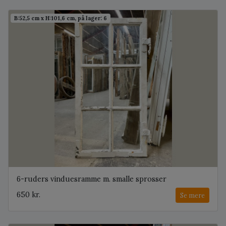
B:52,5 cm x H:101,6 cm, på lager: 6
6-ruders vinduesramme m. smalle sprosser
650 kr.
Se mere