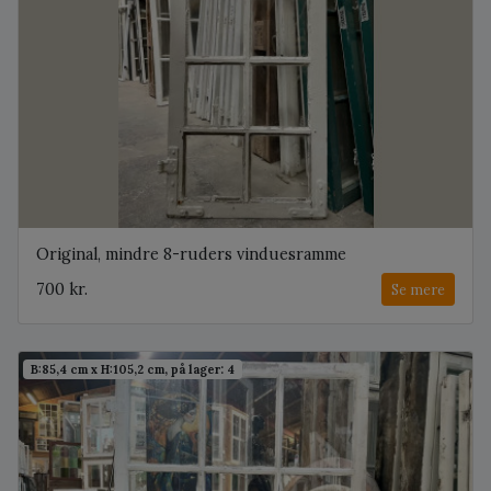
Original, mindre 8-ruders vinduesramme
700 kr.
Se mere
B:85,4 cm x H:105,2 cm, på lager: 4