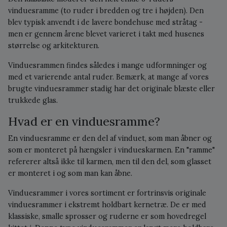
vinduesramme (to ruder i bredden og tre i højden). Den
blev typisk anvendt i de lavere bondehuse med stråtag -
men er gennem årene blevet varieret i takt med husenes
størrelse og arkitekturen.
Vinduesrammen findes således i mange udformninger og
med et varierende antal ruder. Bemærk, at mange af vores
brugte vinduesrammer stadig har det originale blæste eller
trukkede glas.
Hvad er en vinduesramme?
En vinduesramme er den del af vinduet, som man åbner og
som er monteret på hængsler i vindueskarmen. En "ramme"
refererer altså ikke til karmen, men til den del, som glasset
er monteret i og som man kan åbne.
Vinduesrammer i vores sortiment er fortrinsvis originale
vinduesrammer i ekstremt holdbart kernetræ. De er med
klassiske, smalle sprosser og ruderne er som hovedregel