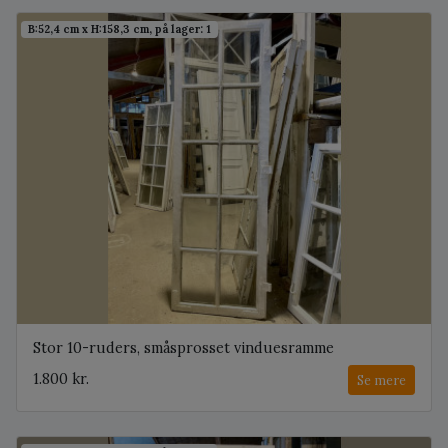
B:52,4 cm x H:158,3 cm, på lager: 1
Stor 10-ruders, småsprosset vinduesramme
1.800 kr.
Se mere