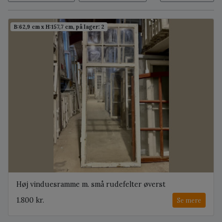
B:62,9 cm x H:157,7 cm, på lager: 2
Høj vinduesramme m. små rudefelter øverst
1.800 kr.
Se mere