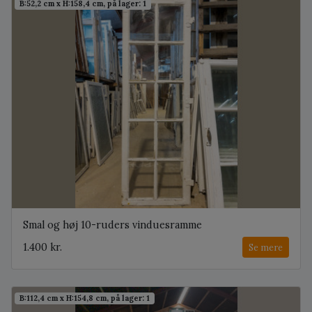
B:52,2 cm x H:158,4 cm, på lager: 1
Smal og høj 10-ruders vinduesramme
1.400 kr.
Se mere
B:112,4 cm x H:154,8 cm, på lager: 1