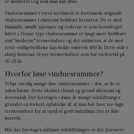
er monteret i og som man kan åbne.
Vinduesrammer i vores sortiment er fortrinsvis originale
vinduesrammer i ekstremt holdbart kernetræ. De er med
klassiske, smalle sprosser og ruderne er som hovedregel
kittet i. Denne type vinduesrammer er langt mere holdbare
end "moderne" termovinduer og det estimeres, at de med
rette vedligeholdelse kan holde omtrent 400 år. Dette står i
skarp kontrast til nye termovinduer, som har en levetid på
15-25 år.
Hvorfor løse vinduesrammer?
Vi har utrolig mange løse vinduesrammer - dvs., at de er
uden karme. Dette skyldes i bund og grund økonomi og
dovenskab. Der foretages i disse år mange udskiftninger
grundet en forkert opfattelse af, at man bør have tre-lags
termovinduer for at opnå et godt indeklima. Det er ikke
korrekt.
Når der foretages sådanne udskiftninger, er det desværre