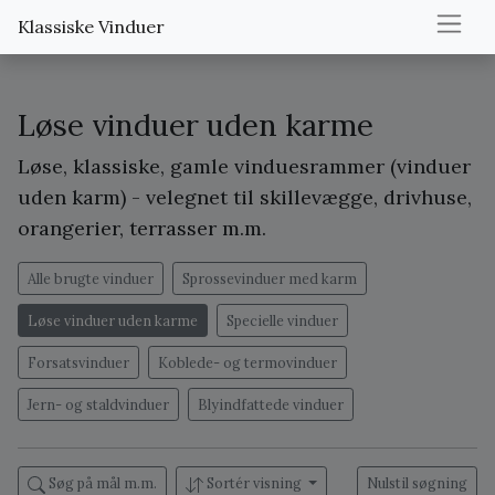
Klassiske Vinduer
Løse vinduer uden karme
Løse, klassiske, gamle vinduesrammer (vinduer
uden karm) - velegnet til skillevægge, drivhuse,
orangerier, terrasser m.m.
Alle brugte vinduer
Sprossevinduer med karm
Løse vinduer uden karme
Specielle vinduer
Forsatsvinduer
Koblede- og termovinduer
Jern- og staldvinduer
Blyindfattede vinduer
Søg på mål m.m.
Sortér visning
Nulstil søgning