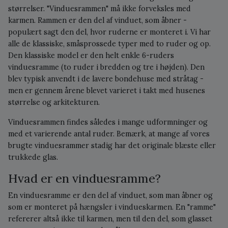
størrelser. "Vinduesrammen" må ikke forveksles med
karmen. Rammen er den del af vinduet, som åbner -
populært sagt den del, hvor ruderne er monteret i. Vi har
alle de klassiske, småsprossede typer med to ruder og op.
Den klassiske model er den helt enkle 6-ruders
vinduesramme (to ruder i bredden og tre i højden). Den
blev typisk anvendt i de lavere bondehuse med stråtag -
men er gennem årene blevet varieret i takt med husenes
størrelse og arkitekturen.
Vinduesrammen findes således i mange udformninger og
med et varierende antal ruder. Bemærk, at mange af vores
brugte vinduesrammer stadig har det originale blæste eller
trukkede glas.
Hvad er en vinduesramme?
En vinduesramme er den del af vinduet, som man åbner og
som er monteret på hængsler i vindueskarmen. En "ramme"
refererer altså ikke til karmen, men til den del, som glasset