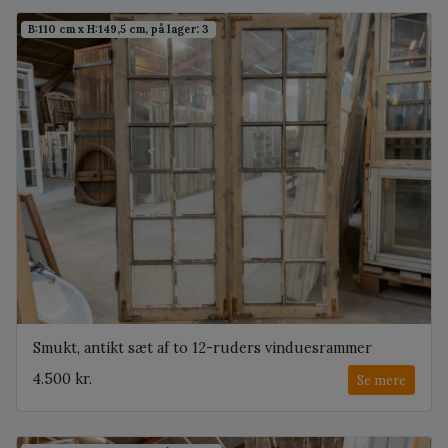
B:110 cm x H:149,5 cm, på lager: 3
Smukt, antikt sæt af to 12-ruders vinduesrammer
4.500 kr.
Se mere