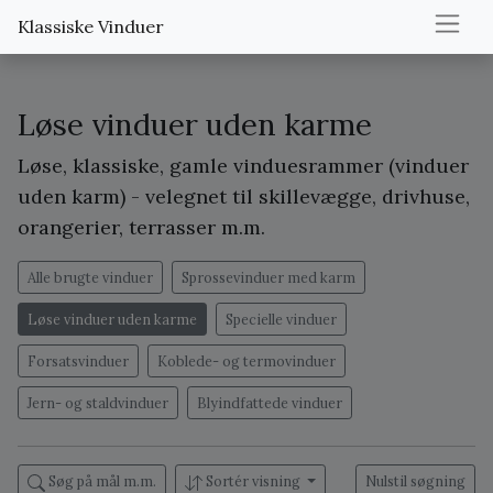
Klassiske Vinduer
Løse vinduer uden karme
Løse, klassiske, gamle vinduesrammer (vinduer
uden karm) - velegnet til skillevægge, drivhuse,
orangerier, terrasser m.m.
Alle brugte vinduer
Sprossevinduer med karm
Løse vinduer uden karme
Specielle vinduer
Forsatsvinduer
Koblede- og termovinduer
Jern- og staldvinduer
Blyindfattede vinduer
Søg på mål m.m.
Sortér visning
Nulstil søgning