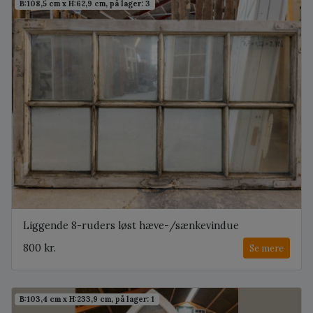
B:108,5 cm x H:62,9 cm, på lager: 3
Liggende 8-ruders løst hæve-/sænkevindue
800 kr.
Se mere
B:103,4 cm x H:233,9 cm, på lager: 1