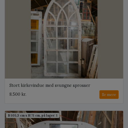
Stort kirkevindue med svungne sprosser
8.500 kr.
Se mere
B:105,3 cm x H:71 cm, på lager: 1