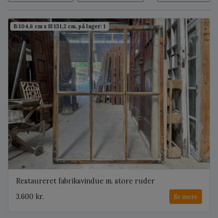
B:104,6 cm x H:131,2 cm, på lager: 1
Restaureret fabriksvindue m. store ruder
3.600 kr.
Se mere