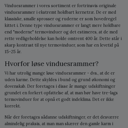
Vinduesrammer i vores sortiment er fortrinsvis originale
vinduesrammer i ekstremt holdbart kernetræ. De er med
klassiske, smalle sprosser og ruderne er som hovedregel
kittet i. Denne type vinduesrammer er langt mere holdbare
end "moderne" termovinduer og det estimeres, at de med
rette vedligeholdelse kan holde omtrent 400 år. Dette står i
skarp kontrast til nye termovinduer, som har en levetid på
15-25 år.
Hvorfor løse vinduesrammer?
Vi har utrolig mange løse vinduesrammer - dvs., at de er
uden karme. Dette skyldes i bund og grund økonomi og
dovenskab. Der foretages i disse år mange udskiftninger
grundet en forkert opfattelse af, at man bør have tre-lags
termovinduer for at opnå et godt indeklima. Det er ikke
korrekt.
Når der foretages sådanne udskiftninger, er det desværre
almindelig praksis, at man man skærer den gamle karm i