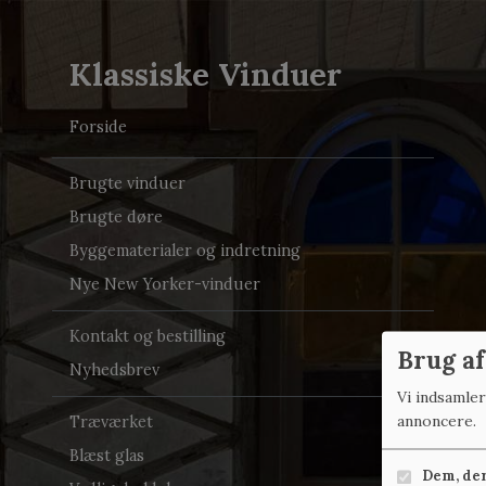
Klassiske Vinduer
Forside
Brugte vinduer
Brugte døre
Byggematerialer og indretning
Nye New Yorker-vinduer
Kontakt og bestilling
Brug af
Nyhedsbrev
Vi indsamle
annoncere.
Træværket
Blæst glas
Dem, der 