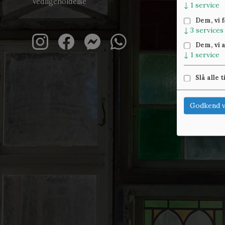
Vedligeholdelse
↓
1
service
Dem, vi 
↓
3
services
Dem, vi 
↓
1
service
Slå alle t
Godkend v