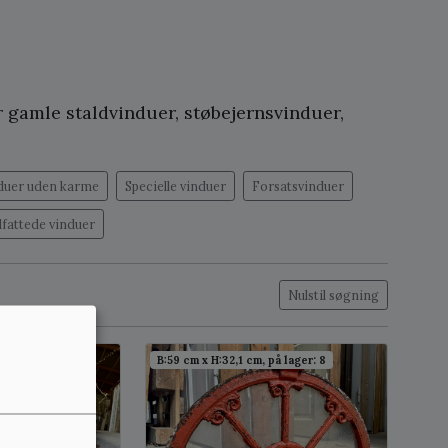
 gamle staldvinduer, støbejernsvinduer,
duer uden karme
Specielle vinduer
Forsatsvinduer
dfattede vinduer
Nulstil søgning
m, på lager: 3
B:59 cm x H:32,1 cm, på lager: 8