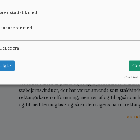
fører statistik med
annoncerer med
Klassisk, buet
Buet jernvindu
støbejernsvindue til
600 kr.
indmuring
il eller fra
600 kr.
Se mere
algte
God
Cookie-b
Vores sortiment af gamle og brugte jernvinduer omfatter 
støbejernsvinduer, der har været anvendt som staldvindue
rektangulære i udformning, men ses af og til også som h
og til med termoglas - og så er de i sagens natur rekta
Vis ud