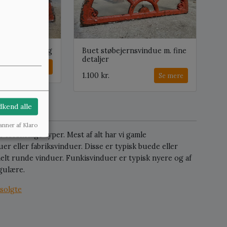
e til indmuring
Buet støbejernsvindue m. fine
detaljer
Se mere
1.100 kr.
Se mere
kend alle
anner af Klaro
forskellige typer. Mest af alt har vi gamle
r eller fabriksvinduer. Disse er typisk buede eller
elt runde vinduer. Funkisvinduer er typisk nyere og af
ngulære.
solgte